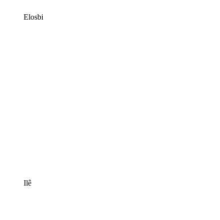
Elosbi
Ilê