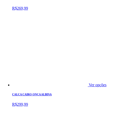
R$
269,99
Ver opções
CALÇA CAIRO ONÇA ALBINA
R$
299,99