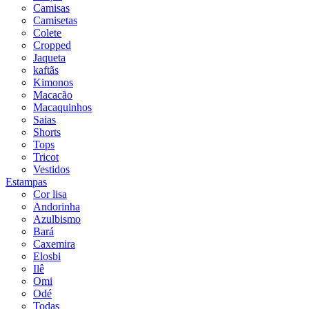
Camisas
Camisetas
Colete
Cropped
Jaqueta
kaftãs
Kimonos
Macacão
Macaquinhos
Saias
Shorts
Tops
Tricot
Vestidos
Estampas
Cor lisa
Andorinha
Azulbismo
Bará
Caxemira
Elosbi
Ilê
Omi
Odé
Todas