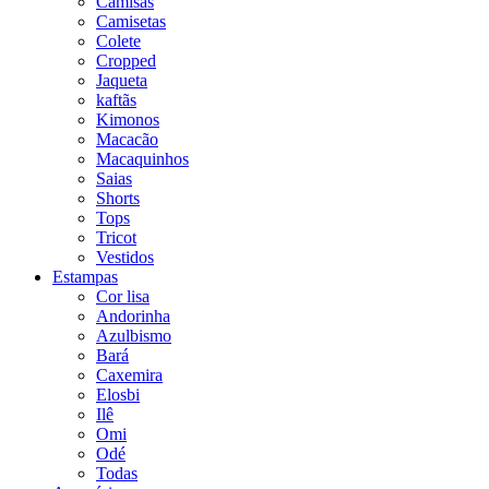
Camisas
Camisetas
Colete
Cropped
Jaqueta
kaftãs
Kimonos
Macacão
Macaquinhos
Saias
Shorts
Tops
Tricot
Vestidos
Estampas
Cor lisa
Andorinha
Azulbismo
Bará
Caxemira
Elosbi
Ilê
Omi
Odé
Todas