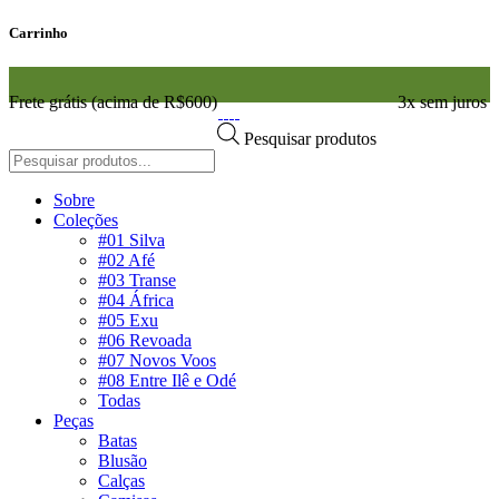
Carrinho
Frete grátis (acima de R$600)
3x sem juros
Pesquisar produtos
Sobre
Coleções
#01 Silva
#02 Afé
#03 Transe
#04 África
#05 Exu
#06 Revoada
#07 Novos Voos
#08 Entre Ilê e Odé
Todas
Peças
Batas
Blusão
Calças