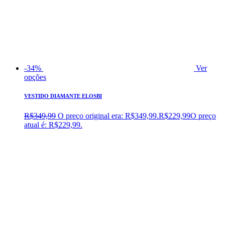
-34%
Ver
opções
VESTIDO DIAMANTE ELOSBI
R$
349,99
O preço original era: R$349,99.
R$
229,99
O preço
atual é: R$229,99.