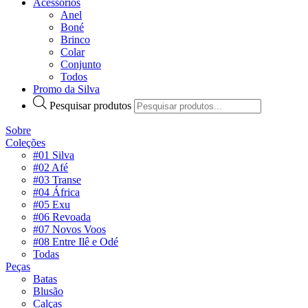
Acessórios
Anel
Boné
Brinco
Colar
Conjunto
Todos
Promo da Silva
Pesquisar produtos
Sobre
Coleções
#01 Silva
#02 Afé
#03 Transe
#04 África
#05 Exu
#06 Revoada
#07 Novos Voos
#08 Entre Ilê e Odé
Todas
Peças
Batas
Blusão
Calças