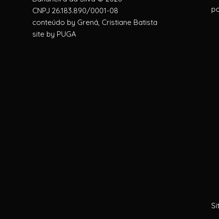
po
CNPJ 26.183.890/0001-08
conteúdo by
Grená, Cristiane Batista
site by
PUGA
Si