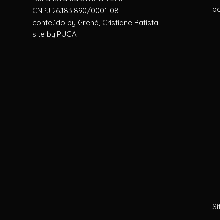
po
CNPJ 26.183.890/0001-08
conteúdo by
Grená, Cristiane Batista
site by
PUGA
Si