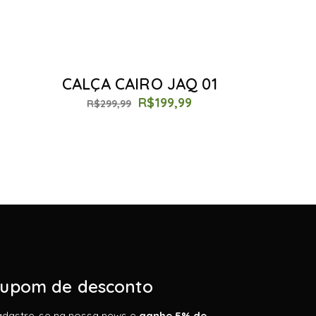
CALÇA CAIRO JAQ 01
R$
199,99
R$
299,99
upom de desconto
adastre-se na nossa news e
ganhe 5% de