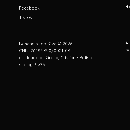
d
Facebook
TikTok
Ao
Bananeira da Silva © 2026
po
CNPJ 26.183.890/0001-08
conteúdo by
Grená, Cristiane Batista
site by
PUGA