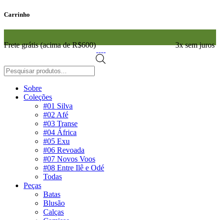
Carrinho
Frete grátis (acima de R$600)
3x sem juros
Pesquisar
produtos
Sobre
Coleções
#01 Silva
#02 Afé
#03 Transe
#04 África
#05 Exu
#06 Revoada
#07 Novos Voos
#08 Entre Ilê e Odé
Todas
Peças
Batas
Blusão
Calças