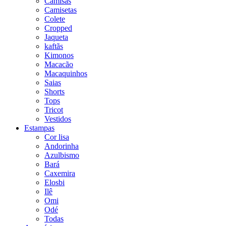
Camisas
Camisetas
Colete
Cropped
Jaqueta
kaftãs
Kimonos
Macacão
Macaquinhos
Saias
Shorts
Tops
Tricot
Vestidos
Estampas
Cor lisa
Andorinha
Azulbismo
Bará
Caxemira
Elosbi
Ilê
Omi
Odé
Todas