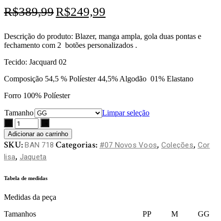
O
O
R$
389,99
R$
249,99
preço
preço
original
atual
era:
é:
Descrição do produto: Blazer, manga ampla, gola duas pontas e
R$389,99.
R$249,99.
fechamento com 2 botões personalizados .
Tecido: Jacquard 02
Composição 54,5 % Políester 44,5% Algodão 01% Elastano
Forro 100% Políester
Tamanho
Limpar seleção
Adicionar ao carrinho
SKU:
Categorias:
,
,
BAN 718
#07 Novos Voos
Coleções
Cor
,
lisa
Jaqueta
Tabela de medidas
Medidas da peça
Tamanhos PP M GG