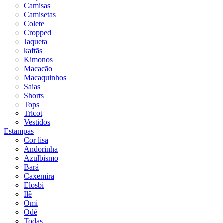
Camisas
Camisetas
Colete
Cropped
Jaqueta
kaftãs
Kimonos
Macacão
Macaquinhos
Saias
Shorts
Tops
Tricot
Vestidos
Estampas
Cor lisa
Andorinha
Azulbismo
Bará
Caxemira
Elosbi
Ilê
Omi
Odé
Todas