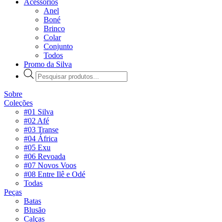
Acessórios
Anel
Boné
Brinco
Colar
Conjunto
Todos
Promo da Silva
Pesquisar
produtos
Sobre
Coleções
#01 Silva
#02 Afé
#03 Transe
#04 África
#05 Exu
#06 Revoada
#07 Novos Voos
#08 Entre Ilê e Odé
Todas
Peças
Batas
Blusão
Calças