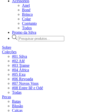
Acessórios
Anel
Boné
Brinco
Colar
Conjunto
Todos
Promo da Silva
Pesquisar
produtos
Sobre
Coleções
#01 Silva
#02 Afé
#03 Transe
#04 África
#05 Exu
#06 Revoada
#07 Novos Voos
#08 Entre Ilê e Odé
Todas
Peças
Batas
Blusão
Calças