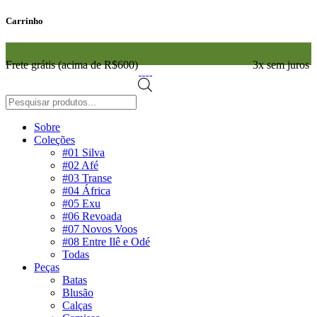
Carrinho
Frete grátis (acima de R$600)
3x sem juros
Pesquisar
produtos
Sobre
Coleções
#01 Silva
#02 Afé
#03 Transe
#04 África
#05 Exu
#06 Revoada
#07 Novos Voos
#08 Entre Ilê e Odé
Todas
Peças
Batas
Blusão
Calças