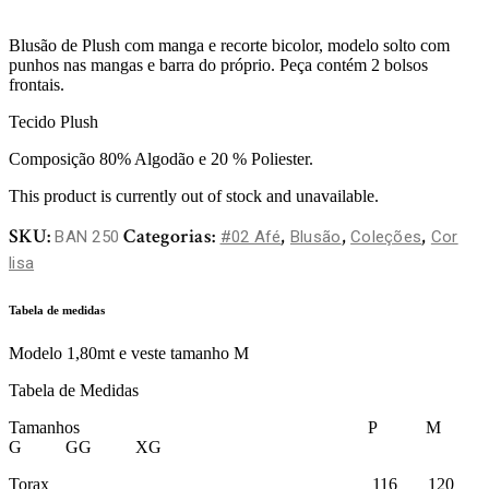
Blusão de Plush com manga e recorte bicolor, modelo solto com
punhos nas mangas e barra do próprio. Peça contém 2 bolsos
frontais.
Tecido Plush
Composição 80% Algodão e 20 % Poliester.
This product is currently out of stock and unavailable.
SKU:
Categorias:
,
,
,
BAN 250
#02 Afé
Blusão
Coleções
Cor
lisa
Tabela de medidas
Modelo 1,80mt e veste tamanho M
Tabela de Medidas
Tamanhos P M
G GG XG
Torax 116 120