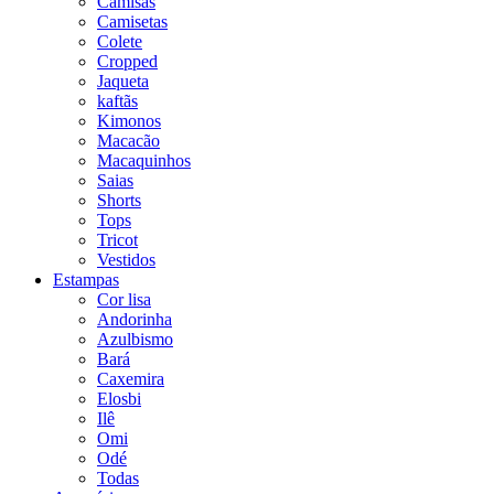
Camisas
Camisetas
Colete
Cropped
Jaqueta
kaftãs
Kimonos
Macacão
Macaquinhos
Saias
Shorts
Tops
Tricot
Vestidos
Estampas
Cor lisa
Andorinha
Azulbismo
Bará
Caxemira
Elosbi
Ilê
Omi
Odé
Todas