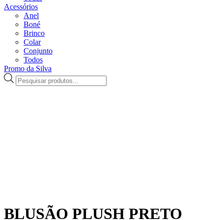
Acessórios
Anel
Boné
Brinco
Colar
Conjunto
Todos
Promo da Silva
Pesquisar
produtos
BLUSÃO PLUSH PRETO