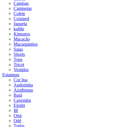
Camisas
Camisetas
Colete
Cropped
Jaqueta
kaftãs
Kimonos
Macacão
Macaquinhos
Saias
Shorts
Tops
Tricot
Vestidos
Estampas
Cor lisa
Andorinha
Azulbismo
Bará
Caxemira
Elosbi
Ilê
Omi
Odé
Todas