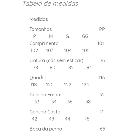
Tabela de medidas
Medidas
Tamanhos PP
P M G GG
Comprimento 101
102 103 104 105
Cintura (cós sem esticar) 76
78 80 82 84
Quadril 116
118 120 122 124
Gancho Frente 32
33 34 36 38
Gancho Costa 41
42 43 44 45
Boca da perna 65