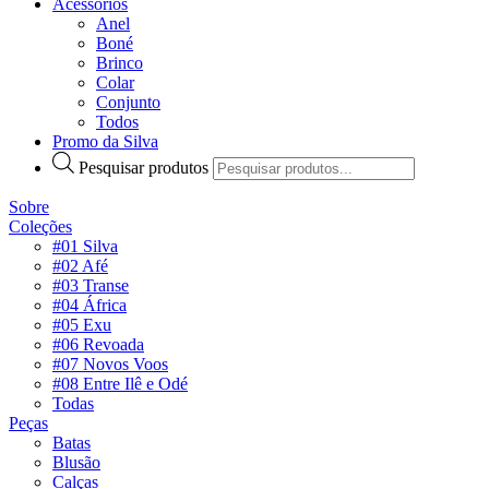
Acessórios
Anel
Boné
Brinco
Colar
Conjunto
Todos
Promo da Silva
Pesquisar produtos
Sobre
Coleções
#01 Silva
#02 Afé
#03 Transe
#04 África
#05 Exu
#06 Revoada
#07 Novos Voos
#08 Entre Ilê e Odé
Todas
Peças
Batas
Blusão
Calças