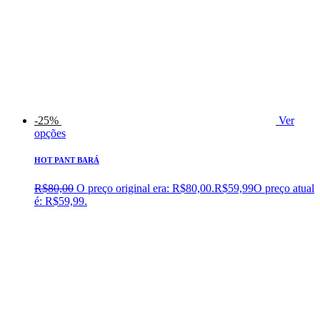
-25%
Ver
opções
HOT PANT BARÁ
R$
80,00
O preço original era: R$80,00.
R$
59,99
O preço atual
é: R$59,99.