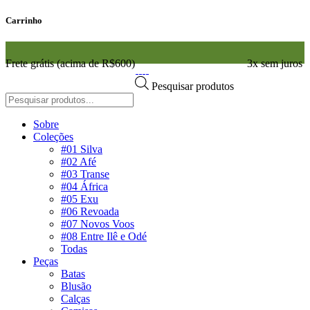
Carrinho
Frete grátis (acima de R$600)
3x sem juros
Pesquisar produtos
Sobre
Coleções
#01 Silva
#02 Afé
#03 Transe
#04 África
#05 Exu
#06 Revoada
#07 Novos Voos
#08 Entre Ilê e Odé
Todas
Peças
Batas
Blusão
Calças