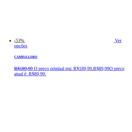
-53%
Ver
opções
CAMISA LORO
R$
189,99
O preço original era: R$189,99.
R$
89,99
O preço
atual é: R$89,99.