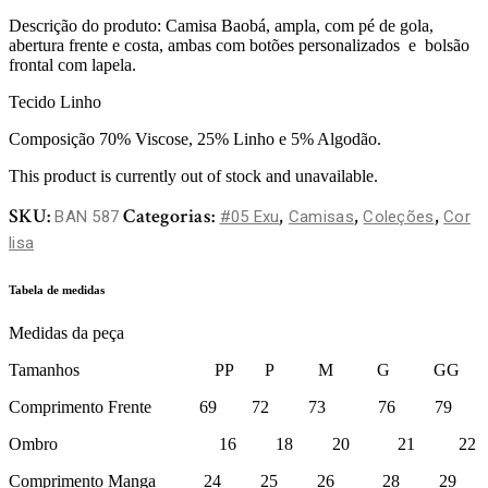
Descrição do produto: Camisa Baobá, ampla, com pé de gola,
abertura frente e costa, ambas com botões personalizados e bolsão
frontal com lapela.
Tecido Linho
Composição 70% Viscose, 25% Linho e 5% Algodão.
This product is currently out of stock and unavailable.
SKU:
Categorias:
,
,
,
BAN 587
#05 Exu
Camisas
Coleções
Cor
lisa
Tabela de medidas
Medidas da peça
Tamanhos PP P M G GG
Comprimento Frente 69 72 73 76 79
Ombro 16 18 20 21 22
Comprimento Manga 24 25 26 28 29