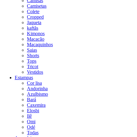
Camisas
Camisetas
Colete
Cropped
Jaqueta
kaftãs
Kimonos
Macacão
Macaquinhos
Saias
Shorts
Tops
Tricot
Vestidos
Estampas
Cor lisa
Andorinha
Azulbismo
Bará
Caxemira
Elosbi
Ilê
Omi
Odé
Todas