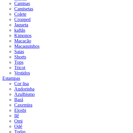
Camisas
Camisetas
Colete
Cropped
Jaqueta
kaftãs
Kimonos
Macacão
Macaquinhos
Saias
Shorts
Tops
Tricot
Vestidos
Estampas
Cor lisa
Andorinha
Azulbismo
Bará
Caxemira
Elosbi
Ilê
Omi
Odé
Todas