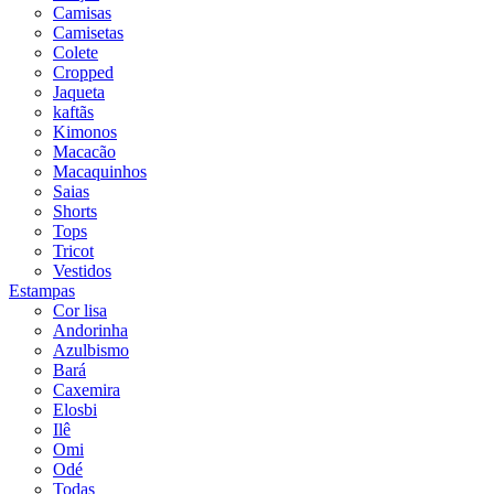
Camisas
Camisetas
Colete
Cropped
Jaqueta
kaftãs
Kimonos
Macacão
Macaquinhos
Saias
Shorts
Tops
Tricot
Vestidos
Estampas
Cor lisa
Andorinha
Azulbismo
Bará
Caxemira
Elosbi
Ilê
Omi
Odé
Todas