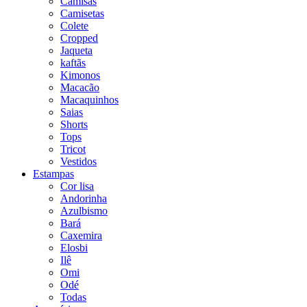
Camisas
Camisetas
Colete
Cropped
Jaqueta
kaftãs
Kimonos
Macacão
Macaquinhos
Saias
Shorts
Tops
Tricot
Vestidos
Estampas
Cor lisa
Andorinha
Azulbismo
Bará
Caxemira
Elosbi
Ilê
Omi
Odé
Todas