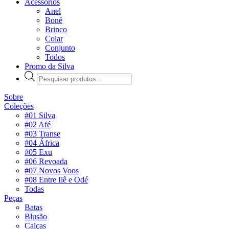
Acessórios
Anel
Boné
Brinco
Colar
Conjunto
Todos
Promo da Silva
Pesquisar
produtos
Sobre
Coleções
#01 Silva
#02 Afé
#03 Transe
#04 África
#05 Exu
#06 Revoada
#07 Novos Voos
#08 Entre Ilê e Odé
Todas
Peças
Batas
Blusão
Calças