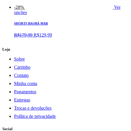
-28%
Ver
opções
SHORTS BAOBÁ MAR
O
O
R$
179,99
R$
129,99
preço
preço
original
atual
Loja
era:
é:
R$179,99.
R$129,99.
Sobre
Carrinho
Contato
Minha conta
Pagamentos
Entregas
Trocas e devoluções
Política de privacidade
Social