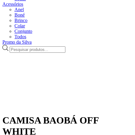
Acessórios
Anel
Boné
Brinco
Colar
Conjunto
Todos
Promo da Silva
Pesquisar
produtos
CAMISA BAOBÁ OFF
WHITE