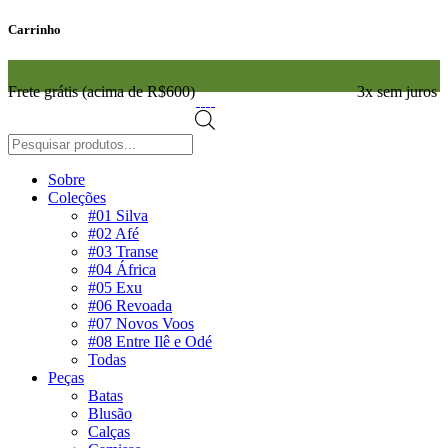
Carrinho
Frete grátis (acima de R$600)
3x sem juros
Pesquisar
produtos
Sobre
Coleções
#01 Silva
#02 Afé
#03 Transe
#04 África
#05 Exu
#06 Revoada
#07 Novos Voos
#08 Entre Ilê e Odé
Todas
Peças
Batas
Blusão
Calças