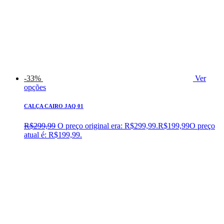
-33%
Ver
opções
CALÇA CAIRO JAQ 01
R$
299,99
O preço original era: R$299,99.
R$
199,99
O preço
atual é: R$199,99.