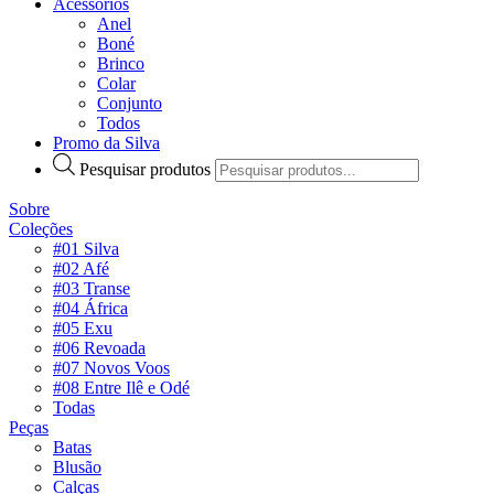
Acessórios
Anel
Boné
Brinco
Colar
Conjunto
Todos
Promo da Silva
Pesquisar produtos
Sobre
Coleções
#01 Silva
#02 Afé
#03 Transe
#04 África
#05 Exu
#06 Revoada
#07 Novos Voos
#08 Entre Ilê e Odé
Todas
Peças
Batas
Blusão
Calças