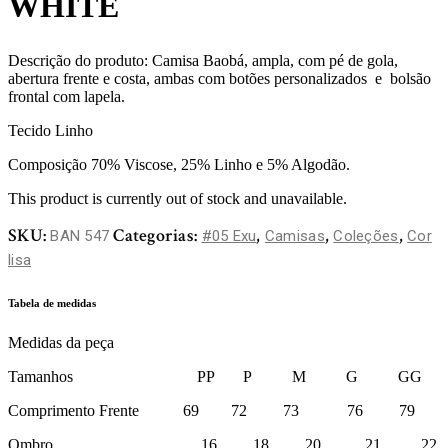
WHITE
Descrição do produto: Camisa Baobá, ampla, com pé de gola,
abertura frente e costa, ambas com botões personalizados e bolsão
frontal com lapela.
Tecido Linho
Composição 70% Viscose, 25% Linho e 5% Algodão.
This product is currently out of stock and unavailable.
SKU:
Categorias:
,
,
,
BAN 547
#05 Exu
Camisas
Coleções
Cor
lisa
Tabela de medidas
Medidas da peça
Tamanhos PP P M G GG
Comprimento Frente 69 72 73 76 79
Ombro 16 18 20 21 22