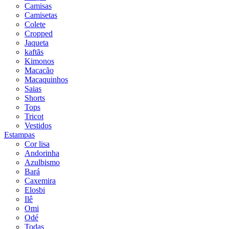
Camisas
Camisetas
Colete
Cropped
Jaqueta
kaftãs
Kimonos
Macacão
Macaquinhos
Saias
Shorts
Tops
Tricot
Vestidos
Estampas
Cor lisa
Andorinha
Azulbismo
Bará
Caxemira
Elosbi
Ilê
Omi
Odé
Todas