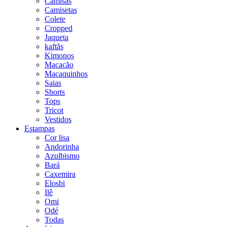
Camisas
Camisetas
Colete
Cropped
Jaqueta
kaftãs
Kimonos
Macacão
Macaquinhos
Saias
Shorts
Tops
Tricot
Vestidos
Estampas
Cor lisa
Andorinha
Azulbismo
Bará
Caxemira
Elosbi
Ilê
Omi
Odé
Todas