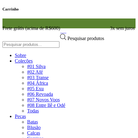
Carrinho
Frete grátis (acima de R$600)
3x sem juros
Pesquisar produtos
Sobre
Coleções
#01 Silva
#02 Afé
#03 Transe
#04 África
#05 Exu
#06 Revoada
#07 Novos Voos
#08 Entre Ilê e Odé
Todas
Peças
Batas
Blusão
Calças