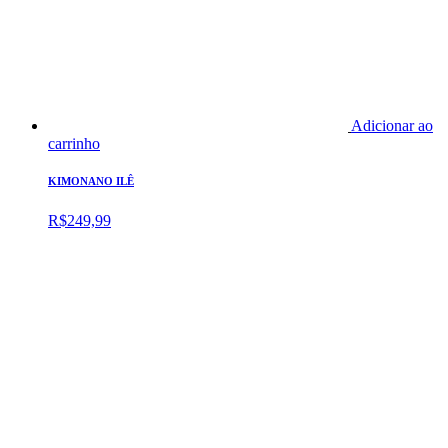
Adicionar ao
carrinho
KIMONANO ILÊ
R$
249,99