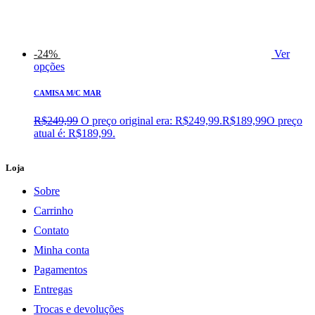
-24%
Ver
opções
CAMISA M/C MAR
R$
249,99
O preço original era: R$249,99.
R$
189,99
O preço
atual é: R$189,99.
Loja
Sobre
Carrinho
Contato
Minha conta
Pagamentos
Entregas
Trocas e devoluções