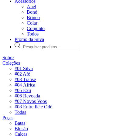
Acessórios
Anel
Boné
Brinco
Colar
Conjunto
Todos
Promo da Silva
Pesquisar
produtos
Sobre
Coleções
#01 Silva
#02 Afé
#03 Transe
#04 África
#05 Exu
#06 Revoada
#07 Novos Voos
#08 Entre Ilê e Odé
Todas
Peças
Batas
Blusão
Calças