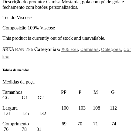
Descrição do produto: Camisa Mostarda, gola com pé de gola e
fechamento com botões personalizados.
Tecido Viscose
Composição 100% Viscose
This product is currently out of stock and unavailable.
SKU:
Categorias:
,
,
,
BAN 286
#05 Exu
Camisas
Coleções
Cor
lisa
Tabela de medidas
Medidas da peça
Tamanhos PP P M G
GG G1 G2
Largura 100 103 108 112
121 125 132
Comprimento 69 70 71 74
76 78 81