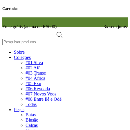
Carrinho
Frete grátis (acima de R$600)
3x sem juros
Pesquisar
produtos
Sobre
Coleções
#01 Silva
#02 Afé
#03 Transe
#04 África
#05 Exu
#06 Revoada
#07 Novos Voos
#08 Entre Ilê e Odé
Todas
Peças
Batas
Blusão
Calças