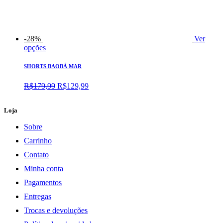
-28%
Ver
opções
SHORTS BAOBÁ MAR
O
O
R$
179,99
R$
129,99
preço
preço
original
atual
Loja
era:
é:
R$179,99.
R$129,99.
Sobre
Carrinho
Contato
Minha conta
Pagamentos
Entregas
Trocas e devoluções