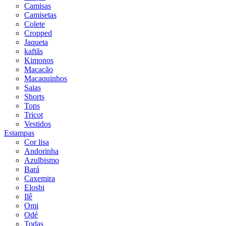
Camisas
Camisetas
Colete
Cropped
Jaqueta
kaftãs
Kimonos
Macacão
Macaquinhos
Saias
Shorts
Tops
Tricot
Vestidos
Estampas
Cor lisa
Andorinha
Azulbismo
Bará
Caxemira
Elosbi
Ilê
Omi
Odé
Todas