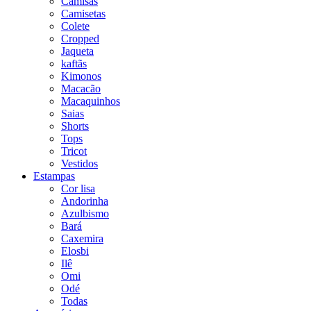
Camisas
Camisetas
Colete
Cropped
Jaqueta
kaftãs
Kimonos
Macacão
Macaquinhos
Saias
Shorts
Tops
Tricot
Vestidos
Estampas
Cor lisa
Andorinha
Azulbismo
Bará
Caxemira
Elosbi
Ilê
Omi
Odé
Todas