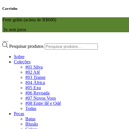
Carrinho
Frete grátis (acima de R$600)
3x sem juros
Pesquisar produtos
Sobre
Coleções
#01 Silva
#02 Afé
#03 Transe
#04 África
#05 Exu
#06 Revoada
#07 Novos Voos
#08 Entre Ilê e Odé
Todas
Peças
Batas
Blusão