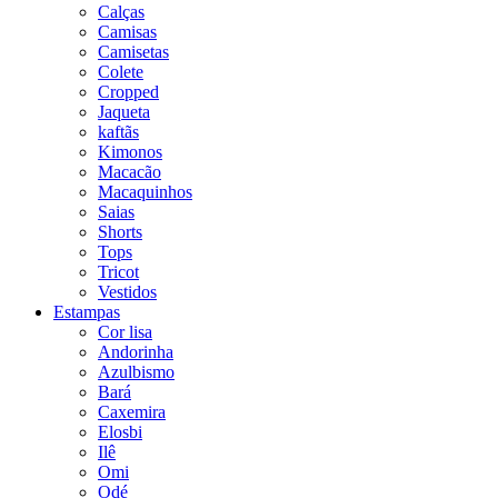
Calças
Camisas
Camisetas
Colete
Cropped
Jaqueta
kaftãs
Kimonos
Macacão
Macaquinhos
Saias
Shorts
Tops
Tricot
Vestidos
Estampas
Cor lisa
Andorinha
Azulbismo
Bará
Caxemira
Elosbi
Ilê
Omi
Odé