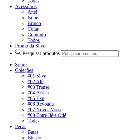
Todas
Acessórios
Anel
Boné
Brinco
Colar
Conjunto
Todos
Promo da Silva
Pesquisar produtos
Sobre
Coleções
#01 Silva
#02 Afé
#03 Transe
#04 África
#05 Exu
#06 Revoada
#07 Novos Voos
#08 Entre Ilê e Odé
Todas
Peças
Batas
Blusão