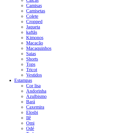
Calças
Camisas
Camisetas
Colete
Cropped
Jaqueta
kaftãs
Kimonos
Macacão
Macaquinhos
Saias
Shorts
Tops
Tricot
Vestidos
Estampas
Cor lisa
Andorinha
Azulbismo
Bará
Caxemira
Elosbi
Ilê
Omi
Odé