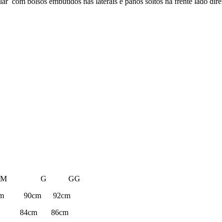
ar com bolsos embutidos nas laterais e panôs soltos na frente lado dire
M G GG
m 90cm 92cm
m 84cm 86cm