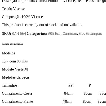
Descrição do produto: Camisa Punho de Viscose, frente e costa irregul
Tecido Viscose
Composição 100% Viscose
This product is currently out of stock and unavailable.
SKU:
Categorias:
,
,
,
BAN 564
#05 Exu
Camisas
Elo
Estampas
Tabela de medidas
Modelos
1,77 com 80 Kgs
Modelo Veste M
Medidas da peça
Tamanhos PP P 
Comprimento Costa 84cm 86cm 88c
Comprimento Frente 78cm 80cm 82c