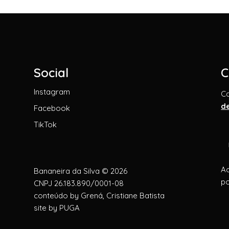
Social
C
Instagram
C
d
Facebook
TikTok
Ao
Bananeira da Silva © 2026
po
CNPJ 26.183.890/0001-08
conteúdo by
Grená, Cristiane Batista
site by
PUGA