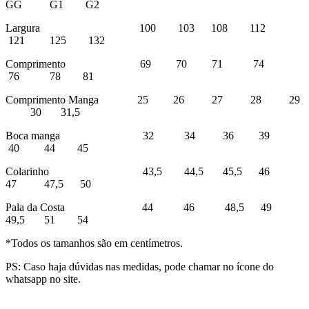
GG G1 G2
Largura 100 103 108 112
121 125 132
Comprimento 69 70 71 74
76 78 81
Comprimento Manga 25 26 27 28 29
30 31,5
Boca manga 32 34 36 39
40 44 45
Colarinho 43,5 44,5 45,5 46
47 47,5 50
Pala da Costa 44 46 48,5 49
49,5 51 54
*Todos os tamanhos são em centímetros.
PS: Caso haja dúvidas nas medidas, pode chamar no ícone do
whatsapp no site.