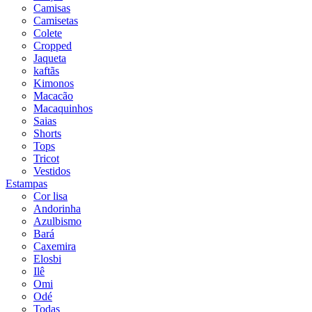
Camisas
Camisetas
Colete
Cropped
Jaqueta
kaftãs
Kimonos
Macacão
Macaquinhos
Saias
Shorts
Tops
Tricot
Vestidos
Estampas
Cor lisa
Andorinha
Azulbismo
Bará
Caxemira
Elosbi
Ilê
Omi
Odé
Todas