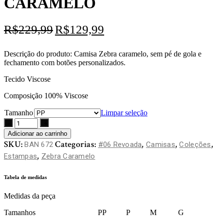
CARAMELO
O
O
R$
229,99
R$
129,99
preço
preço
original
atual
era:
é:
Descrição do produto: Camisa Zebra caramelo, sem pé de gola e
R$229,99.
R$129,99.
fechamento com botões personalizados.
Tecido Viscose
Composição 100% Viscose
Tamanho
Limpar seleção
Adicionar ao carrinho
SKU:
Categorias:
,
,
,
BAN 672
#06 Revoada
Camisas
Coleções
,
Estampas
Zebra Caramelo
Tabela de medidas
Medidas da peça
Tamanhos PP P M G