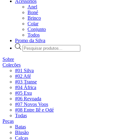
Acessórios
Anel
Boné
Brinco
Colar
Conjunto
Todos
Promo da Silva
Pesquisar
produtos
Sobre
Coleções
#01 Silva
#02 Afé
#03 Transe
#04 África
#05 Exu
#06 Revoada
#07 Novos Voos
#08 Entre Ilê e Odé
Todas
Peças
Batas
Blusão
Calças