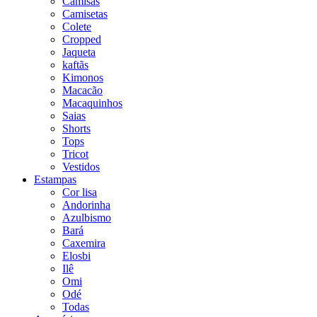
Camisas
Camisetas
Colete
Cropped
Jaqueta
kaftãs
Kimonos
Macacão
Macaquinhos
Saias
Shorts
Tops
Tricot
Vestidos
Estampas
Cor lisa
Andorinha
Azulbismo
Bará
Caxemira
Elosbi
Ilê
Omi
Odé
Todas