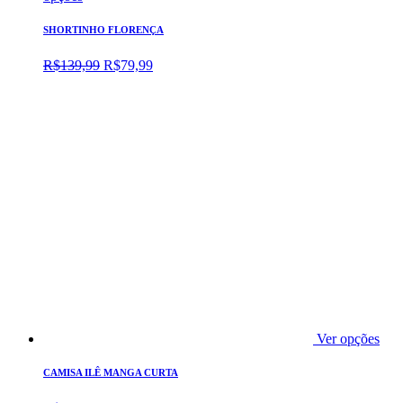
SHORTINHO FLORENÇA
O
O
R$
139,99
R$
79,99
preço
preço
original
atual
era:
é:
R$139,99.
R$79,99.
Ver opções
CAMISA ILÊ MANGA CURTA