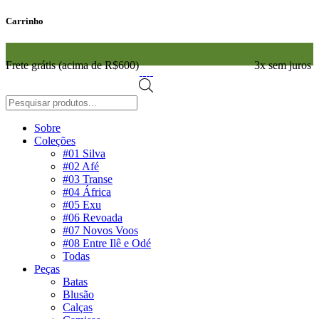
Carrinho
Frete grátis (acima de R$600)
3x sem juros
Pesquisar
produtos
Sobre
Coleções
#01 Silva
#02 Afé
#03 Transe
#04 África
#05 Exu
#06 Revoada
#07 Novos Voos
#08 Entre Ilê e Odé
Todas
Peças
Batas
Blusão
Calças