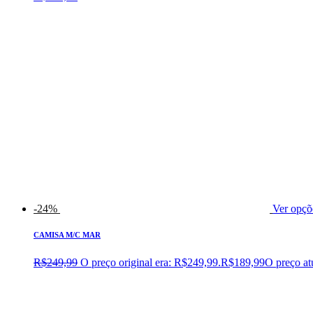
-24%
Ver opçõ
CAMISA M/C MAR
R$
249,99
O preço original era: R$249,99.
R$
189,99
O preço at