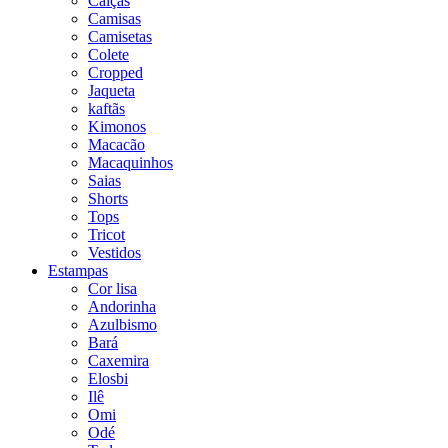
Calças
Camisas
Camisetas
Colete
Cropped
Jaqueta
kaftãs
Kimonos
Macacão
Macaquinhos
Saias
Shorts
Tops
Tricot
Vestidos
Estampas
Cor lisa
Andorinha
Azulbismo
Bará
Caxemira
Elosbi
Ilê
Omi
Odé