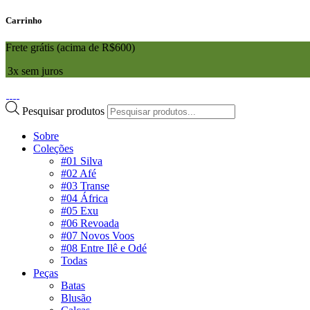
Carrinho
Frete grátis (acima de R$600)
3x sem juros
Pesquisar produtos
Sobre
Coleções
#01 Silva
#02 Afé
#03 Transe
#04 África
#05 Exu
#06 Revoada
#07 Novos Voos
#08 Entre Ilê e Odé
Todas
Peças
Batas
Blusão