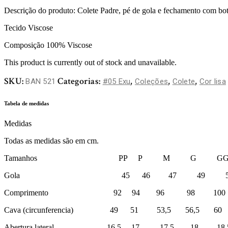
Descrição do produto: Colete Padre, pé de gola e fechamento com bot
Tecido Viscose
Composição 100% Viscose
This product is currently out of stock and unavailable.
SKU:
Categorias:
,
,
,
BAN 521
#05 Exu
Coleções
Colete
Cor lisa
Tabela de medidas
Medidas
Todas as medidas são em cm.
Tamanhos PP P M G G
Gola 45 46 47 49 5
Comprimento 92 94 96 98 100
Cava (circunferencia) 49 51 53,5 56,5 60
Abertura lateral 16,5 17 17,5 18 18,