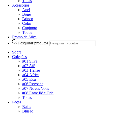
Todas
Acessórios
Anel
Boné
Brinco
Colar
Conjunto
Todos
Promo da Silva
Pesquisar produtos
Sobre
Coleções
#01 Silva
#02 Afé
#03 Transe
#04 África
#05 Exu
#06 Revoada
#07 Novos Voos
#08 Entre Ilê e Odé
Todas
Peças
Batas
Blusão