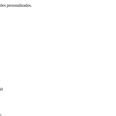
ões personalizados.
G
0
5