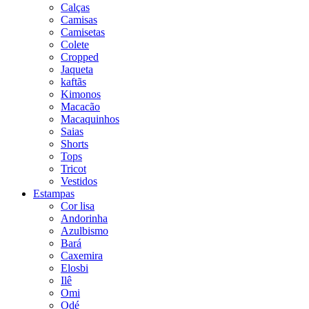
Calças
Camisas
Camisetas
Colete
Cropped
Jaqueta
kaftãs
Kimonos
Macacão
Macaquinhos
Saias
Shorts
Tops
Tricot
Vestidos
Estampas
Cor lisa
Andorinha
Azulbismo
Bará
Caxemira
Elosbi
Ilê
Omi
Odé