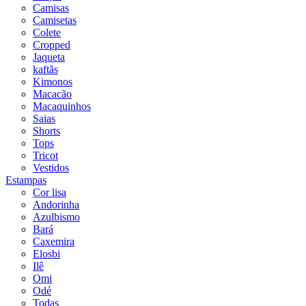
Camisas
Camisetas
Colete
Cropped
Jaqueta
kaftãs
Kimonos
Macacão
Macaquinhos
Saias
Shorts
Tops
Tricot
Vestidos
Estampas
Cor lisa
Andorinha
Azulbismo
Bará
Caxemira
Elosbi
Ilê
Omi
Odé
Todas