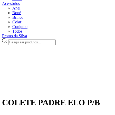
Acessórios
Anel
Boné
Brinco
Colar
Conjunto
Todos
Promo da Silva
Pesquisar
produtos
COLETE PADRE ELO P/B