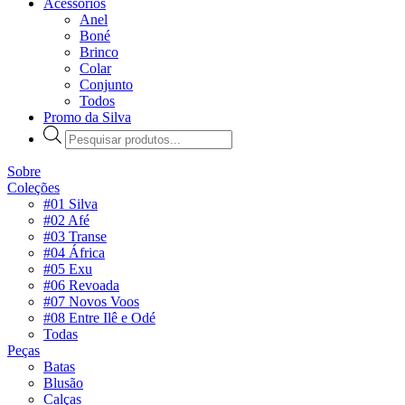
Acessórios
Anel
Boné
Brinco
Colar
Conjunto
Todos
Promo da Silva
Pesquisar
produtos
Sobre
Coleções
#01 Silva
#02 Afé
#03 Transe
#04 África
#05 Exu
#06 Revoada
#07 Novos Voos
#08 Entre Ilê e Odé
Todas
Peças
Batas
Blusão
Calças