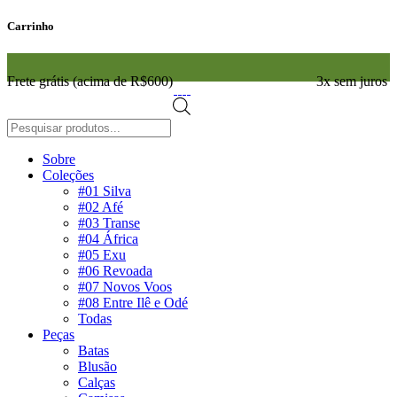
Carrinho
Frete grátis (acima de R$600)
3x sem juros
Pesquisar
produtos
Sobre
Coleções
#01 Silva
#02 Afé
#03 Transe
#04 África
#05 Exu
#06 Revoada
#07 Novos Voos
#08 Entre Ilê e Odé
Todas
Peças
Batas
Blusão
Calças