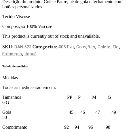
Descrição do produto: Colete Padre, pé de gola e fechamento com
botões personalizados.
Tecido Viscose
Composição 100% Viscose
This product is currently out of stock and unavailable.
SKU:
Categorias:
,
,
,
,
BAN 523
#05 Exu
Coleções
Colete
Elo
,
Estampas
Itapuã
Tabela de medidas
Medidas
Todas as medidas são em cm.
Tamanhos PP P M G
GG
Gola 45 46 47 49
50
Comprimento 92 94 96 98