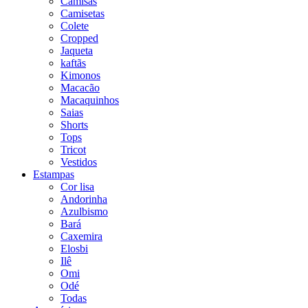
Camisas
Camisetas
Colete
Cropped
Jaqueta
kaftãs
Kimonos
Macacão
Macaquinhos
Saias
Shorts
Tops
Tricot
Vestidos
Estampas
Cor lisa
Andorinha
Azulbismo
Bará
Caxemira
Elosbi
Ilê
Omi
Odé
Todas