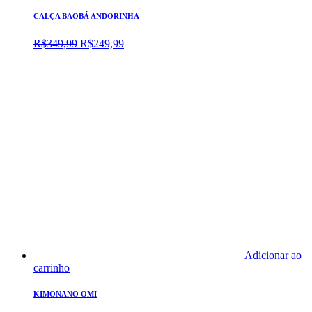
CALÇA BAOBÁ ANDORINHA
O
O
R$
349,99
R$
249,99
preço
preço
original
atual
era:
é:
R$349,99.
R$249,99.
Adicionar ao
carrinho
KIMONANO OMI