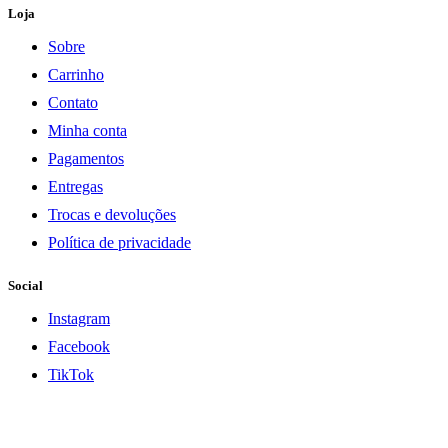
Loja
era:
é:
R$199,99.
R$139,99.
Sobre
Carrinho
Contato
Minha conta
Pagamentos
Entregas
Trocas e devoluções
Política de privacidade
Social
Instagram
Facebook
TikTok