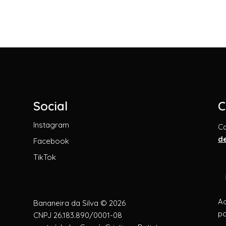
Social
C
Instagram
C
d
Facebook
TikTok
Ao
Bananeira da Silva © 2026
po
CNPJ 26.183.890/0001-08