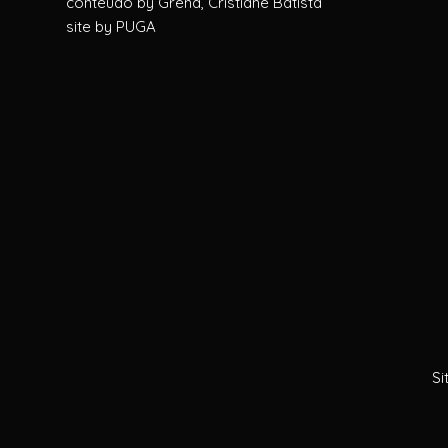
conteúdo by
Grená, Cristiane Batista
site by
PUGA
Si