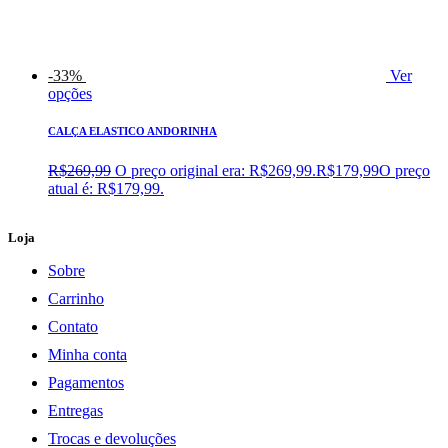
-33%
Ver
opções
CALÇA ELASTICO ANDORINHA
R$
269,99
O preço original era: R$269,99.
R$
179,99
O preço
atual é: R$179,99.
Loja
Sobre
Carrinho
Contato
Minha conta
Pagamentos
Entregas
Trocas e devoluções