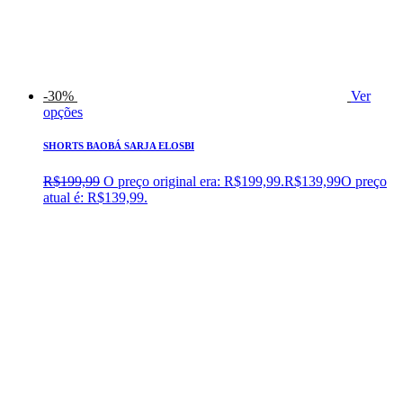
-30%
Ver
opções
SHORTS BAOBÁ SARJA ELOSBI
R$
199,99
O preço original era: R$199,99.
R$
139,99
O preço
atual é: R$139,99.