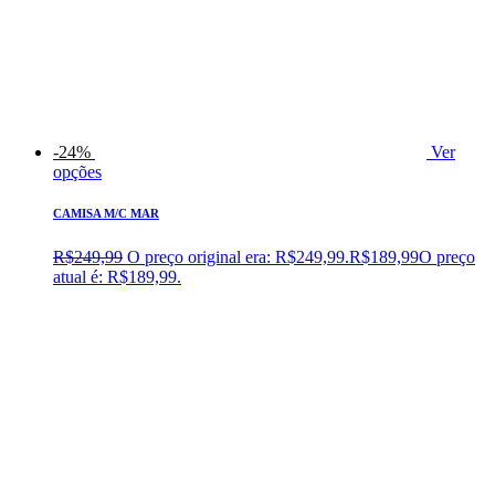
-24%
Ver
opções
CAMISA M/C MAR
R$
249,99
O preço original era: R$249,99.
R$
189,99
O preço
atual é: R$189,99.