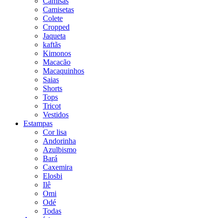
Camisas
Camisetas
Colete
Cropped
Jaqueta
kaftãs
Kimonos
Macacão
Macaquinhos
Saias
Shorts
Tops
Tricot
Vestidos
Estampas
Cor lisa
Andorinha
Azulbismo
Bará
Caxemira
Elosbi
Ilê
Omi
Odé
Todas