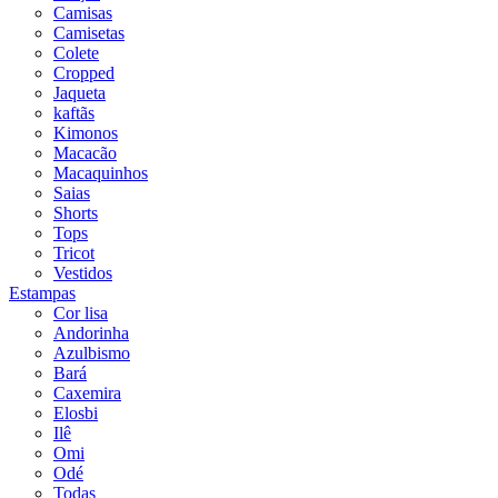
Camisas
Camisetas
Colete
Cropped
Jaqueta
kaftãs
Kimonos
Macacão
Macaquinhos
Saias
Shorts
Tops
Tricot
Vestidos
Estampas
Cor lisa
Andorinha
Azulbismo
Bará
Caxemira
Elosbi
Ilê
Omi
Odé
Todas