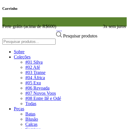
Carrinho
Frete grátis (acima de R$600)
3x sem juros
Pesquisar produtos
Sobre
Coleções
#01 Silva
#02 Afé
#03 Transe
#04 África
#05 Exu
#06 Revoada
#07 Novos Voos
#08 Entre Ilê e Odé
Todas
Peças
Batas
Blusão
Calças