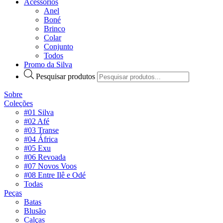
Acessórios
Anel
Boné
Brinco
Colar
Conjunto
Todos
Promo da Silva
Pesquisar produtos
Sobre
Coleções
#01 Silva
#02 Afé
#03 Transe
#04 África
#05 Exu
#06 Revoada
#07 Novos Voos
#08 Entre Ilê e Odé
Todas
Peças
Batas
Blusão
Calças