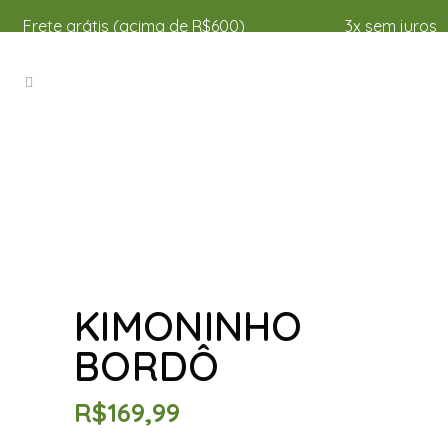
Frete grátis (acima de R$600)
3x sem juros
KIMONINHO
BORDÔ
R$
169,99