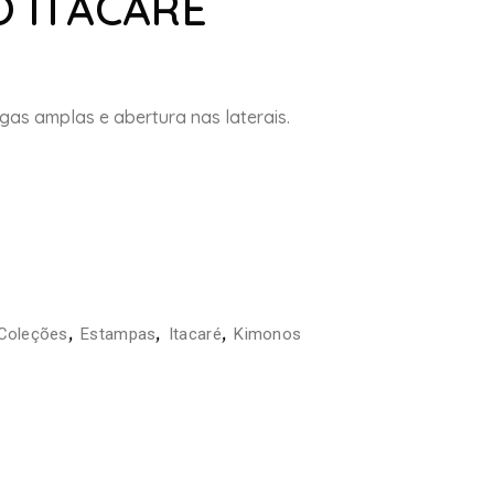
 ITACARÉ
as amplas e abertura nas laterais.
,
,
,
Coleções
Estampas
Itacaré
Kimonos