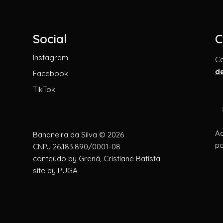
Social
C
Instagram
C
d
Facebook
TikTok
Ao
Bananeira da Silva © 2026
po
CNPJ 26.183.890/0001-08
conteúdo by
Grená, Cristiane Batista
site by
PUGA