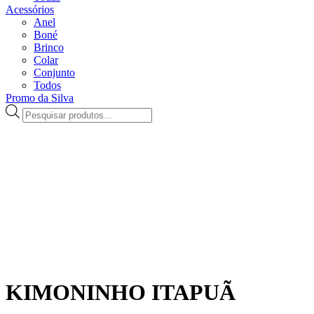
Acessórios
Anel
Boné
Brinco
Colar
Conjunto
Todos
Promo da Silva
Pesquisar
produtos
KIMONINHO ITAPUÃ