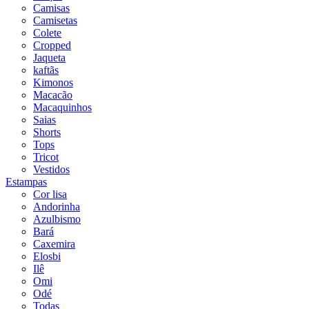
Camisas
Camisetas
Colete
Cropped
Jaqueta
kaftãs
Kimonos
Macacão
Macaquinhos
Saias
Shorts
Tops
Tricot
Vestidos
Estampas
Cor lisa
Andorinha
Azulbismo
Bará
Caxemira
Elosbi
Ilê
Omi
Odé
Todas