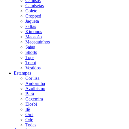
Camisas
Camisetas
Colete
Cropped
Jaqueta
kaftãs
Kimonos
Macacão
Macaquinhos
Saias
Shorts
Tops
Tricot
Vestidos
Estampas
Cor lisa
Andorinha
Azulbismo
Bará
Caxemira
Elosbi
Ilê
Omi
Odé
Todas