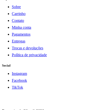
R$199,99.
R$139,99.
Sobre
Carrinho
Contato
Minha conta
Pagamentos
Entregas
Trocas e devoluções
Política de privacidade
Social
Instagram
Facebook
TikTok