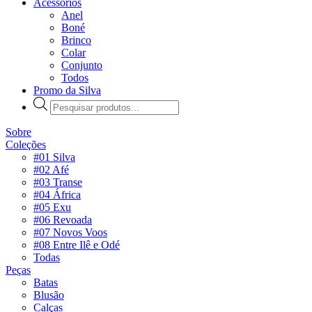
Acessórios
Anel
Boné
Brinco
Colar
Conjunto
Todos
Promo da Silva
Pesquisar
produtos
Sobre
Coleções
#01 Silva
#02 Afé
#03 Transe
#04 África
#05 Exu
#06 Revoada
#07 Novos Voos
#08 Entre Ilê e Odé
Todas
Peças
Batas
Blusão
Calças