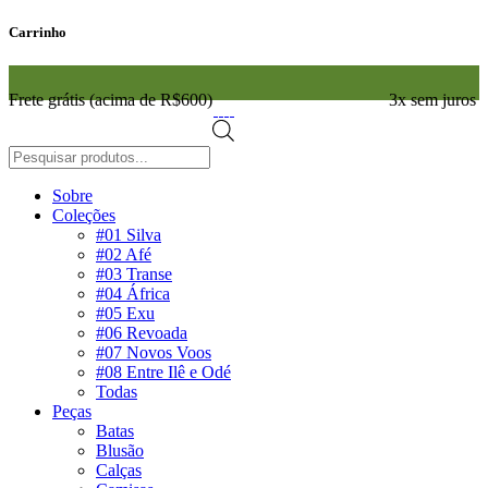
Carrinho
Frete grátis (acima de R$600)
3x sem juros
Pesquisar
produtos
Sobre
Coleções
#01 Silva
#02 Afé
#03 Transe
#04 África
#05 Exu
#06 Revoada
#07 Novos Voos
#08 Entre Ilê e Odé
Todas
Peças
Batas
Blusão
Calças