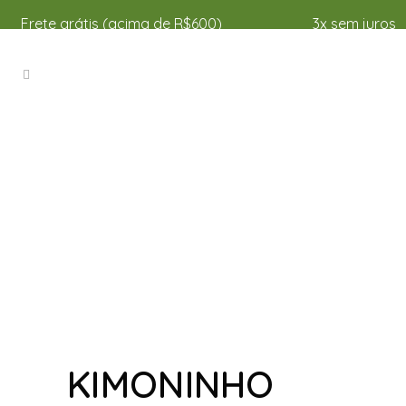
Frete grátis (acima de R$600)
3x sem juros
KIMONINHO