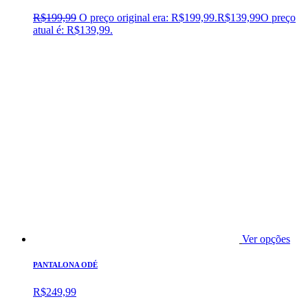
R$
199,99
O preço original era: R$199,99.
R$
139,99
O preço
atual é: R$139,99.
Ver opções
PANTALONA ODÉ
R$
249,99