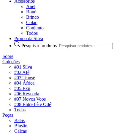
Acessórios
Anel
Boné
Brinco
Colar
Conjunto
Todos
Promo da Silva
Pesquisar produtos
Sobre
Coleções
#01 Silva
#02 Afé
#03 Transe
#04 África
#05 Exu
#06 Revoada
#07 Novos Voos
#08 Entre Ilê e Odé
Todas
Peças
Batas
Blusão
Calças