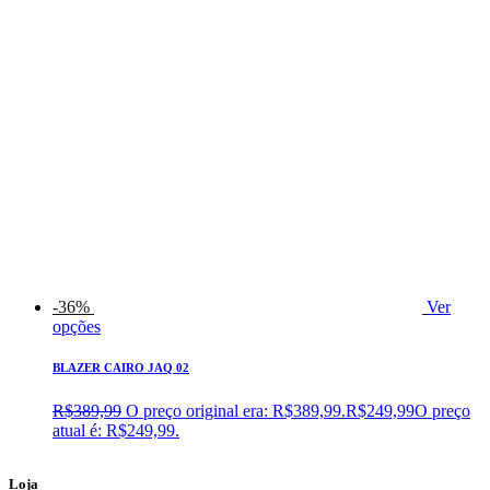
-36%
Ver
opções
BLAZER CAIRO JAQ 02
R$
389,99
O preço original era: R$389,99.
R$
249,99
O preço
atual é: R$249,99.
Loja