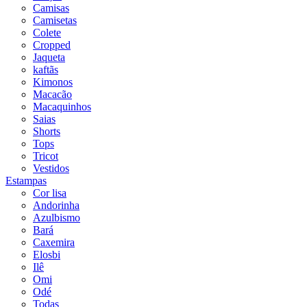
Camisas
Camisetas
Colete
Cropped
Jaqueta
kaftãs
Kimonos
Macacão
Macaquinhos
Saias
Shorts
Tops
Tricot
Vestidos
Estampas
Cor lisa
Andorinha
Azulbismo
Bará
Caxemira
Elosbi
Ilê
Omi
Odé
Todas