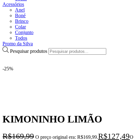
Acessórios
Anel
Boné
Brinco
Colar
Conjunto
Todos
Promo da Silva
Pesquisar produtos
-25%
KIMONINHO LIMÃO
R$
169,99
R$
127,49
O preço original era: R$169,99.
O