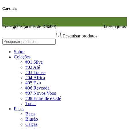
Carrinho
Frete grátis (acima de R$600)
3x sem juros
Pesquisar produtos
Sobre
Coleções
#01 Silva
#02 Afé
#03 Transe
#04 África
#05 Exu
#06 Revoada
#07 Novos Voos
#08 Entre Ilê e Odé
Todas
Peças
Batas
Blusão
Calças