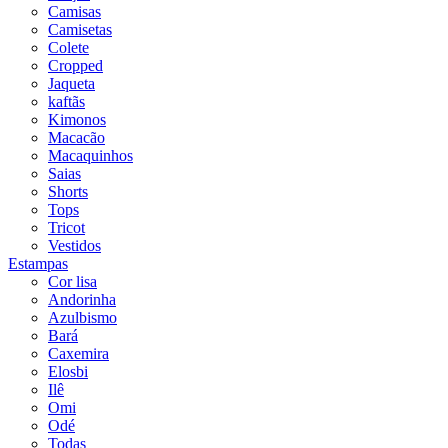
Camisas
Camisetas
Colete
Cropped
Jaqueta
kaftãs
Kimonos
Macacão
Macaquinhos
Saias
Shorts
Tops
Tricot
Vestidos
Estampas
Cor lisa
Andorinha
Azulbismo
Bará
Caxemira
Elosbi
Ilê
Omi
Odé
Todas