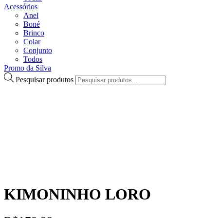
Acessórios
Anel
Boné
Brinco
Colar
Conjunto
Todos
Promo da Silva
Pesquisar produtos
KIMONINHO LORO