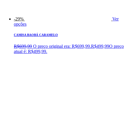
-29%
Ver
opções
CAMISA BAOBÁ CARAMELO
R$
699,99
O preço original era: R$699,99.
R$
499,99
O preço
atual é: R$499,99.