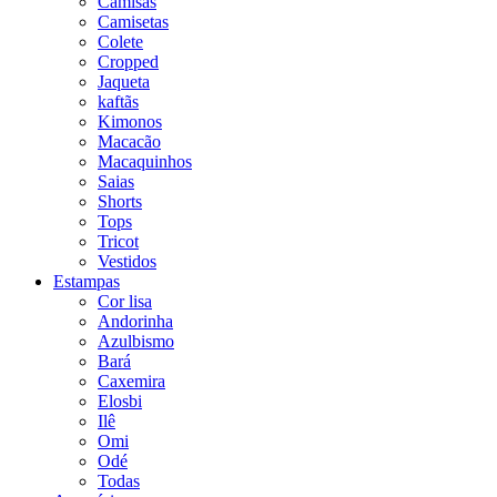
Camisas
Camisetas
Colete
Cropped
Jaqueta
kaftãs
Kimonos
Macacão
Macaquinhos
Saias
Shorts
Tops
Tricot
Vestidos
Estampas
Cor lisa
Andorinha
Azulbismo
Bará
Caxemira
Elosbi
Ilê
Omi
Odé
Todas