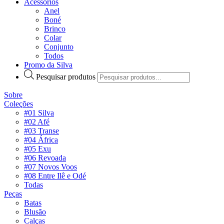
Acessórios
Anel
Boné
Brinco
Colar
Conjunto
Todos
Promo da Silva
Pesquisar produtos
Sobre
Coleções
#01 Silva
#02 Afé
#03 Transe
#04 África
#05 Exu
#06 Revoada
#07 Novos Voos
#08 Entre Ilê e Odé
Todas
Peças
Batas
Blusão
Calças