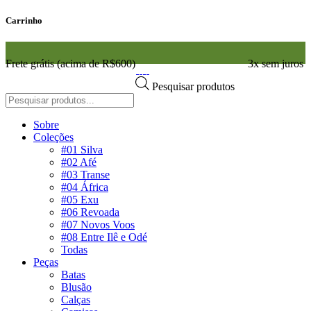
Carrinho
Frete grátis (acima de R$600)
3x sem juros
Pesquisar produtos
Sobre
Coleções
#01 Silva
#02 Afé
#03 Transe
#04 África
#05 Exu
#06 Revoada
#07 Novos Voos
#08 Entre Ilê e Odé
Todas
Peças
Batas
Blusão
Calças