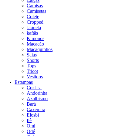
Calças
Camisas
Camisetas
Colete
Cropped
Jaqueta
kaftãs
Kimonos
Macacão
Macaquinhos
Saias
Shorts
Tops
Tricot
Vestidos
Estampas
Cor lisa
Andorinha
Azulbismo
Bará
Caxemira
Elosbi
Ilê
Omi
Odé