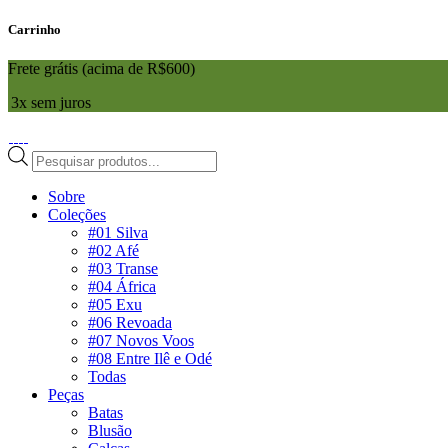
Carrinho
Frete grátis (acima de R$600)
3x sem juros
Pesquisar
produtos
Sobre
Coleções
#01 Silva
#02 Afé
#03 Transe
#04 África
#05 Exu
#06 Revoada
#07 Novos Voos
#08 Entre Ilê e Odé
Todas
Peças
Batas
Blusão