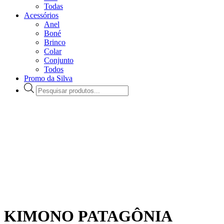
Todas
Acessórios
Anel
Boné
Brinco
Colar
Conjunto
Todos
Promo da Silva
Pesquisar
produtos
KIMONO PATAGÔNIA