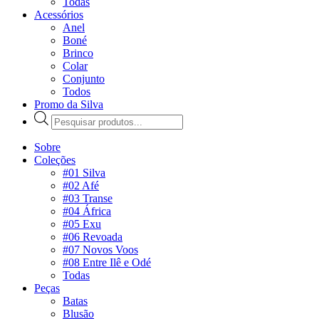
Todas
Acessórios
Anel
Boné
Brinco
Colar
Conjunto
Todos
Promo da Silva
Pesquisar
produtos
Sobre
Coleções
#01 Silva
#02 Afé
#03 Transe
#04 África
#05 Exu
#06 Revoada
#07 Novos Voos
#08 Entre Ilê e Odé
Todas
Peças
Batas
Blusão