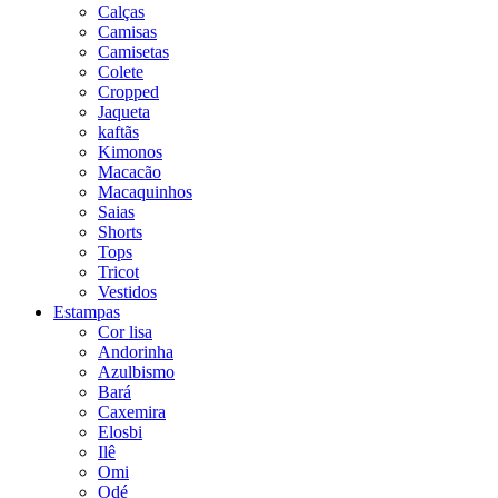
Calças
Camisas
Camisetas
Colete
Cropped
Jaqueta
kaftãs
Kimonos
Macacão
Macaquinhos
Saias
Shorts
Tops
Tricot
Vestidos
Estampas
Cor lisa
Andorinha
Azulbismo
Bará
Caxemira
Elosbi
Ilê
Omi
Odé