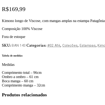
R$
169,99
Kimono longo de Viscose, com mangas amplas na estampa Patagônia
Composição 100% Viscose
Fora de estoque
SKU:
Categorias:
,
,
,
BAN 143
#02 Afé
Coleções
Estampas
Kim
Tabela de medidas
Medidas
Comprimento total – 96cm
Ombro a ombro – 61 cm
Boca manga – 60 cm
Comprimento manga – 32cm
Produtos relacionados