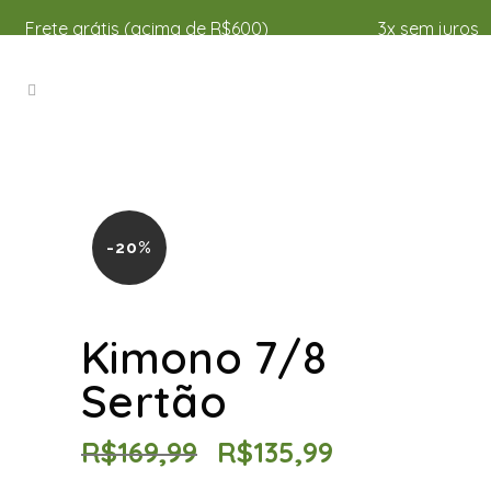
Frete grátis (acima de R$600)
3x sem juros
-20%
Kimono 7/8
Sertão
R$
169,99
R$
135,99