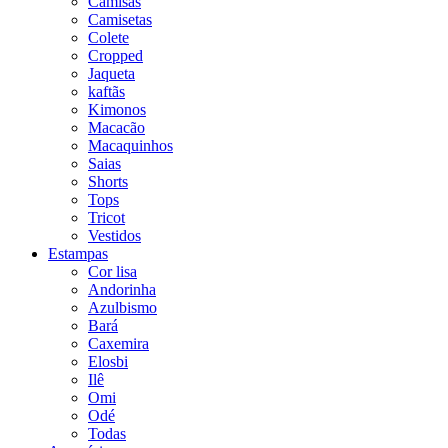
Camisas
Camisetas
Colete
Cropped
Jaqueta
kaftãs
Kimonos
Macacão
Macaquinhos
Saias
Shorts
Tops
Tricot
Vestidos
Estampas
Cor lisa
Andorinha
Azulbismo
Bará
Caxemira
Elosbi
Ilê
Omi
Odé
Todas