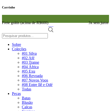
Carrinho
Frete grátis (acima de R$600)
3x sem juros
Pesquisar
produtos
Sobre
Coleções
#01 Silva
#02 Afé
#03 Transe
#04 África
#05 Exu
#06 Revoada
#07 Novos Voos
#08 Entre Ilê e Odé
Todas
Peças
Batas
Blusão
Calças