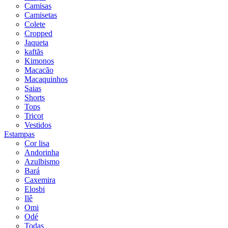
Camisas
Camisetas
Colete
Cropped
Jaqueta
kaftãs
Kimonos
Macacão
Macaquinhos
Saias
Shorts
Tops
Tricot
Vestidos
Estampas
Cor lisa
Andorinha
Azulbismo
Bará
Caxemira
Elosbi
Ilê
Omi
Odé
Todas