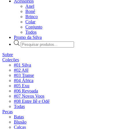
Acessórios
Anel
Boné
Brinco
Colar
Conjunto
Todos
Promo da Silva
Pesquisar
produtos
Sobre
Coleções
#01 Silva
#02 Afé
#03 Transe
#04 África
#05 Exu
#06 Revoada
#07 Novos Voos
#08 Entre Ilê e Odé
Todas
Peças
Batas
Blusão
Calças