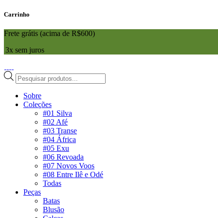
Carrinho
Frete grátis (acima de R$600)
3x sem juros
Pesquisar
produtos
Sobre
Coleções
#01 Silva
#02 Afé
#03 Transe
#04 África
#05 Exu
#06 Revoada
#07 Novos Voos
#08 Entre Ilê e Odé
Todas
Peças
Batas
Blusão