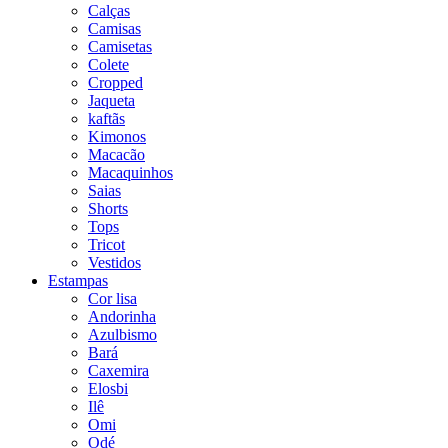
Calças
Camisas
Camisetas
Colete
Cropped
Jaqueta
kaftãs
Kimonos
Macacão
Macaquinhos
Saias
Shorts
Tops
Tricot
Vestidos
Estampas
Cor lisa
Andorinha
Azulbismo
Bará
Caxemira
Elosbi
Ilê
Omi
Odé