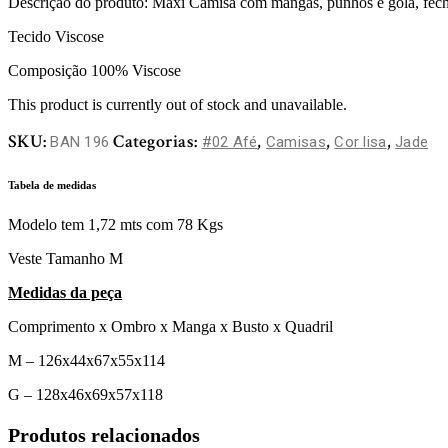
Descrição do produto: Maxi Camisa com mangas, punhos e gola, fecham
Tecido Viscose
Composição 100% Viscose
This product is currently out of stock and unavailable.
SKU:
Categorias:
,
,
,
BAN 196
#02 Afé
Camisas
Cor lisa
Jade
Tabela de medidas
Modelo tem 1,72 mts com 78 Kgs
Veste Tamanho M
Medidas da peça
Comprimento x Ombro x Manga x Busto x Quadril
M – 126x44x67x55x114
G – 128x46x69x57x118
Produtos relacionados