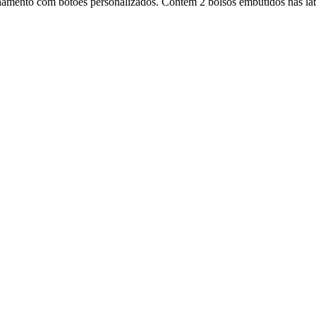
ento com botões personalizados. Contém 2 bolsos embutidos nas latera