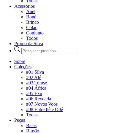
Todas
Acessórios
Anel
Boné
Brinco
Colar
Conjunto
Todos
Promo da Silva
Pesquisar
produtos
Sobre
Coleções
#01 Silva
#02 Afé
#03 Transe
#04 África
#05 Exu
#06 Revoada
#07 Novos Voos
#08 Entre Ilê e Odé
Todas
Peças
Batas
Blusão