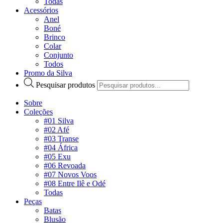
Todas
Acessórios
Anel
Boné
Brinco
Colar
Conjunto
Todos
Promo da Silva
Pesquisar produtos
Sobre
Coleções
#01 Silva
#02 Afé
#03 Transe
#04 África
#05 Exu
#06 Revoada
#07 Novos Voos
#08 Entre Ilê e Odé
Todas
Peças
Batas
Blusão