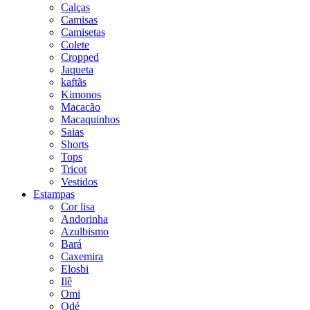
Calças
Camisas
Camisetas
Colete
Cropped
Jaqueta
kaftãs
Kimonos
Macacão
Macaquinhos
Saias
Shorts
Tops
Tricot
Vestidos
Estampas
Cor lisa
Andorinha
Azulbismo
Bará
Caxemira
Elosbi
Ilê
Omi
Odé