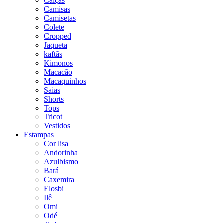
Calças
Camisas
Camisetas
Colete
Cropped
Jaqueta
kaftãs
Kimonos
Macacão
Macaquinhos
Saias
Shorts
Tops
Tricot
Vestidos
Estampas
Cor lisa
Andorinha
Azulbismo
Bará
Caxemira
Elosbi
Ilê
Omi
Odé