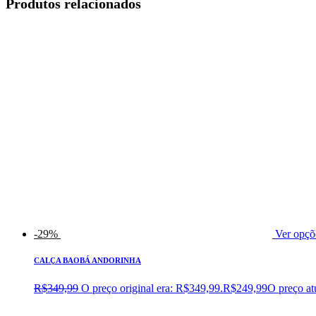
Produtos relacionados
-29%
Ver opçõ
CALÇA BAOBÁ ANDORINHA
R$
349,99
O preço original era: R$349,99.
R$
249,99
O preço at