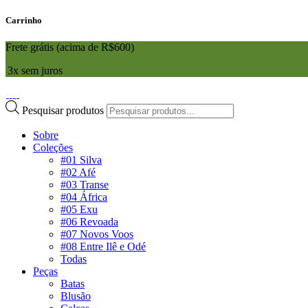
Carrinho
Frete grátis (acima de R$600)
3x sem juros
Pesquisar produtos
Sobre
Coleções
#01 Silva
#02 Afé
#03 Transe
#04 África
#05 Exu
#06 Revoada
#07 Novos Voos
#08 Entre Ilê e Odé
Todas
Peças
Batas
Blusão