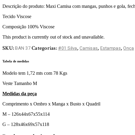
Descrição do produto: Maxi Camisa com mangas, punhos e gola, fecham
Tecido Viscose
Composição 100% Viscose
This product is currently out of stock and unavailable.
SKU:
Categorias:
,
,
,
BAN 37
#01 Silva
Camisas
Estampas
Onça
Tabela de medidas
Modelo tem 1,72 mts com 78 Kgs
Veste Tamanho M
Medidas da peça
Comprimento x Ombro x Manga x Busto x Quadril
M – 126x44x67x55x114
G – 128x46x69x57x118