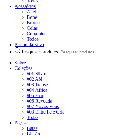
Todas
Acessórios
Anel
Boné
Brinco
Colar
Conjunto
Todos
Promo da Silva
Pesquisar produtos
Sobre
Coleções
#01 Silva
#02 Afé
#03 Transe
#04 África
#05 Exu
#06 Revoada
#07 Novos Voos
#08 Entre Ilê e Odé
Todas
Peças
Batas
Blusão