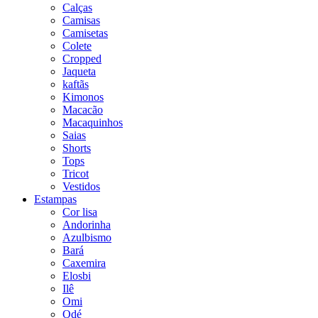
Calças
Camisas
Camisetas
Colete
Cropped
Jaqueta
kaftãs
Kimonos
Macacão
Macaquinhos
Saias
Shorts
Tops
Tricot
Vestidos
Estampas
Cor lisa
Andorinha
Azulbismo
Bará
Caxemira
Elosbi
Ilê
Omi
Odé