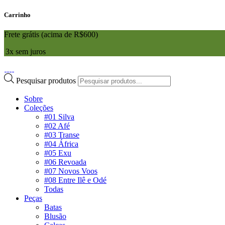
Carrinho
Frete grátis (acima de R$600)
3x sem juros
Pesquisar produtos
Sobre
Coleções
#01 Silva
#02 Afé
#03 Transe
#04 África
#05 Exu
#06 Revoada
#07 Novos Voos
#08 Entre Ilê e Odé
Todas
Peças
Batas
Blusão