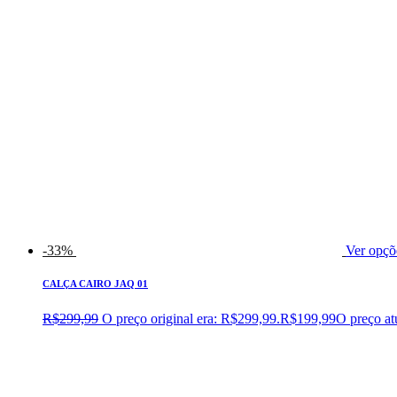
-33%
Ver opçõ
CALÇA CAIRO JAQ 01
R$
299,99
O preço original era: R$299,99.
R$
199,99
O preço at