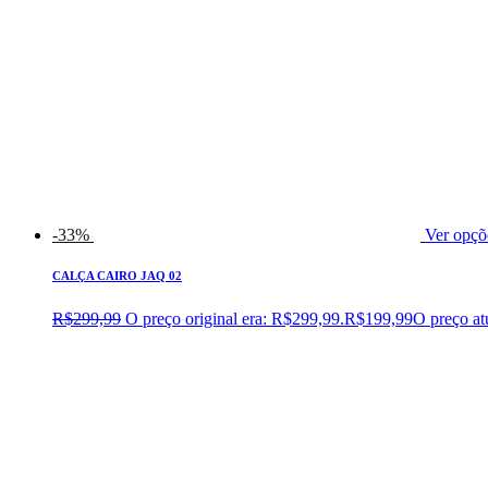
-33%
Ver opçõ
CALÇA CAIRO JAQ 02
R$
299,99
O preço original era: R$299,99.
R$
199,99
O preço at