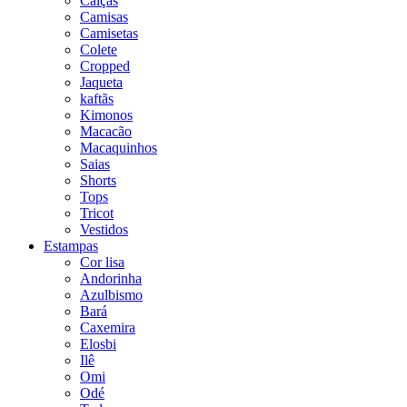
Calças
Camisas
Camisetas
Colete
Cropped
Jaqueta
kaftãs
Kimonos
Macacão
Macaquinhos
Saias
Shorts
Tops
Tricot
Vestidos
Estampas
Cor lisa
Andorinha
Azulbismo
Bará
Caxemira
Elosbi
Ilê
Omi
Odé