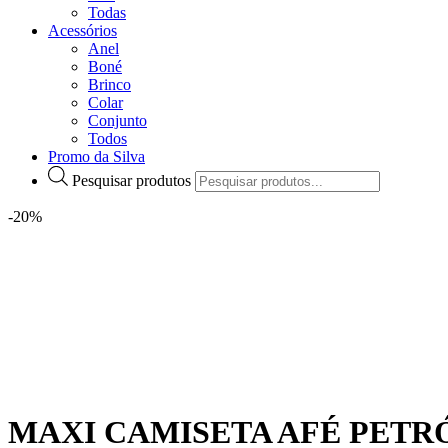
Todas
Acessórios
Anel
Boné
Brinco
Colar
Conjunto
Todos
Promo da Silva
Pesquisar produtos
-20%
MAXI CAMISETA AFÉ PETR