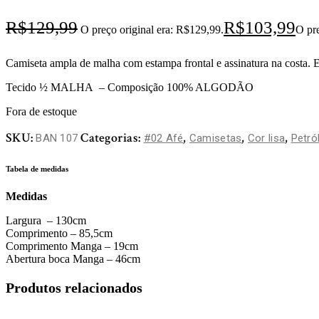
R$
129,99
R$
103,99
O preço original era: R$129,99.
O pre
Camiseta ampla de malha com estampa frontal e assinatura na costa.
Tecido ½ MALHA – Composição 100% ALGODÃO
Fora de estoque
SKU:
Categorias:
,
,
,
BAN 107
#02 Afé
Camisetas
Cor lisa
Petró
Tabela de medidas
Medidas
Largura – 130cm
Comprimento – 85,5cm
Comprimento Manga – 19cm
Abertura boca Manga – 46cm
Produtos relacionados