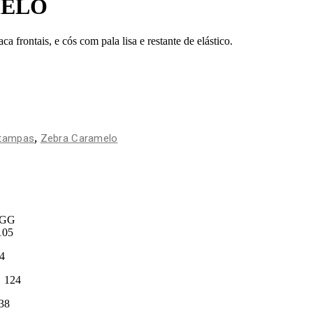
MELO
 frontais, e cós com pala lisa e restante de elástico.
,
tampas
Zebra Caramelo
G
05
4
24
8