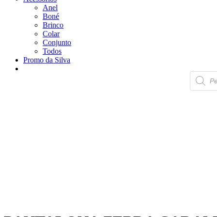
Anel
Boné
Brinco
Colar
Conjunto
Todos
Promo da Silva
Pesquisa
produtos