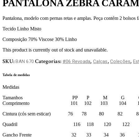
PANTALONA ZEBRA CARA
Pantalona, modelo com pernas retas e amplas. Peça contém 2 bolsos faca
Tecido Linho Misto
Composição 70% Viscose 30% Linho
This product is currently out of stock and unavailable.
SKU:
Categorias:
,
,
,
BAN 670
#06 Revoada
Calças
Coleções
Es
Tabela de medidas
Medidas
Tamanhos PP P M G G
Comprimento 101 102 103 104 1
Cintura (cós sem esticar) 76 78 80 82 8
Quadril 116 118 120 122 1
Gancho Frente 32 33 34 36 3