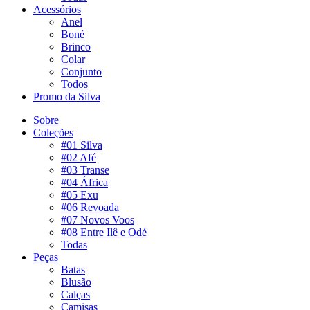
Acessórios
Anel
Boné
Brinco
Colar
Conjunto
Todos
Promo da Silva
Sobre
Coleções
#01 Silva
#02 Afé
#03 Transe
#04 África
#05 Exu
#06 Revoada
#07 Novos Voos
#08 Entre Ilê e Odé
Todas
Peças
Batas
Blusão
Calças
Camisas