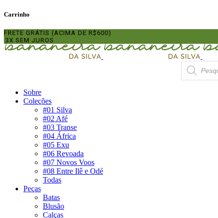
Carrinho
FRETE GRÁTIS (ACIMA DE R$600)
3X SEM JUROS
Pesquisar
produtos
Sobre
Coleções
#01 Silva
#02 Afé
#03 Transe
#04 África
#05 Exu
#06 Revoada
#07 Novos Voos
#08 Entre Ilê e Odé
Todas
Peças
Batas
Blusão
Calças