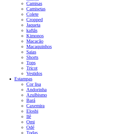
Camisas
Camisetas
Colete
Cropped
Jaqueta
kaftãs
Kimonos
Macacão
Macaquinhos
Saias
Shorts
Tops
Tricot
Vestidos
Estampas
Cor lisa
Andorinha
Azulbismo
Bará
Caxemira
Elosbi
Ilê
Omi
Odé
Todas