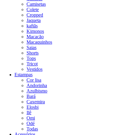
Camisetas
Colete
Cropped
Jaqueta
kaftãs
Kimonos
Macacão
Macaquinhos
Saias
Shorts
Tops
Tricot
Vestidos
Estampas
Cor lisa
Andorinha
Azulbismo
Bará
Caxemira
Elosbi
Ilê
Omi
Odé
Todas
Acessórios