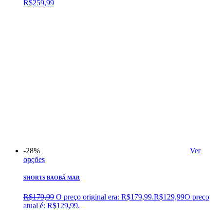
R$
259,99
-28%
Ver
opções
SHORTS BAOBÁ MAR
R$
179,99
O preço original era: R$179,99.
R$
129,99
O preço
atual é: R$129,99.