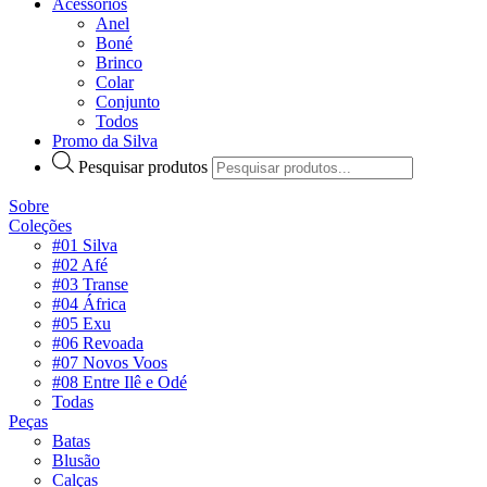
Acessórios
Anel
Boné
Brinco
Colar
Conjunto
Todos
Promo da Silva
Pesquisar produtos
Sobre
Coleções
#01 Silva
#02 Afé
#03 Transe
#04 África
#05 Exu
#06 Revoada
#07 Novos Voos
#08 Entre Ilê e Odé
Todas
Peças
Batas
Blusão
Calças