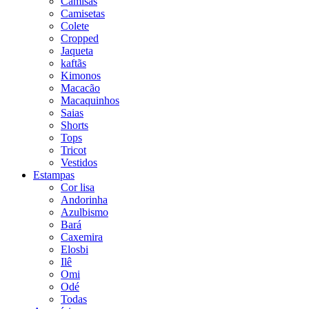
Camisas
Camisetas
Colete
Cropped
Jaqueta
kaftãs
Kimonos
Macacão
Macaquinhos
Saias
Shorts
Tops
Tricot
Vestidos
Estampas
Cor lisa
Andorinha
Azulbismo
Bará
Caxemira
Elosbi
Ilê
Omi
Odé
Todas