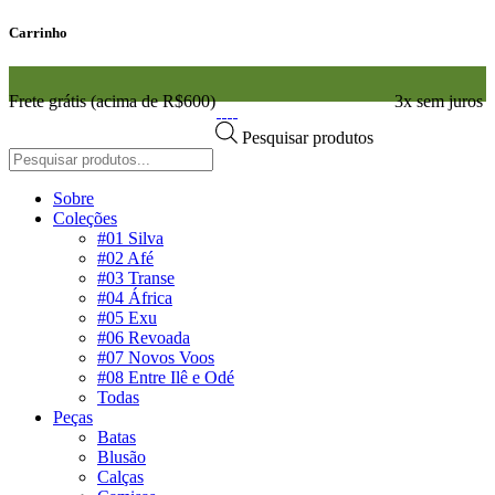
Carrinho
Frete grátis (acima de R$600)
3x sem juros
Pesquisar produtos
Sobre
Coleções
#01 Silva
#02 Afé
#03 Transe
#04 África
#05 Exu
#06 Revoada
#07 Novos Voos
#08 Entre Ilê e Odé
Todas
Peças
Batas
Blusão
Calças