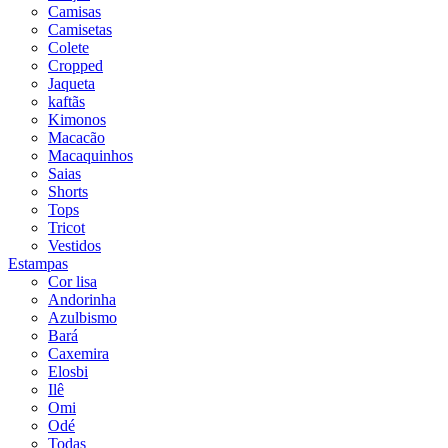
Camisas
Camisetas
Colete
Cropped
Jaqueta
kaftãs
Kimonos
Macacão
Macaquinhos
Saias
Shorts
Tops
Tricot
Vestidos
Estampas
Cor lisa
Andorinha
Azulbismo
Bará
Caxemira
Elosbi
Ilê
Omi
Odé
Todas