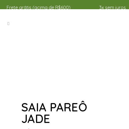
Frete grátis (acima de R$600)
3x sem juros
SAIA PAREÔ
JADE