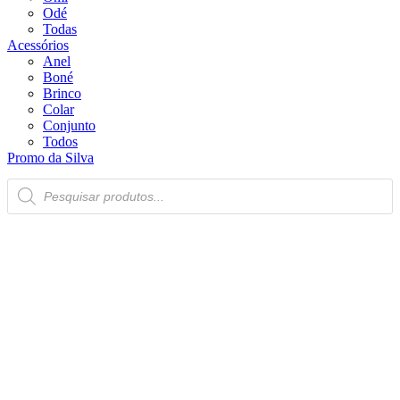
Odé
Todas
Acessórios
Anel
Boné
Brinco
Colar
Conjunto
Todos
Promo da Silva
Pesquisar
produtos