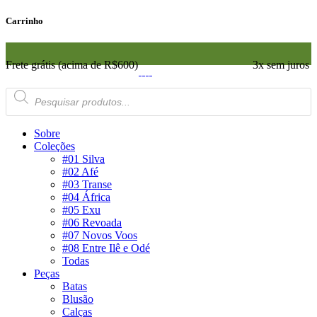
Carrinho
Frete grátis (acima de R$600)
3x sem juros
Pesquisar
produtos
Sobre
Coleções
#01 Silva
#02 Afé
#03 Transe
#04 África
#05 Exu
#06 Revoada
#07 Novos Voos
#08 Entre Ilê e Odé
Todas
Peças
Batas
Blusão
Calças