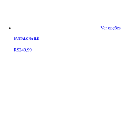
Ver opções
PANTALONA ILÊ
R$
249,99