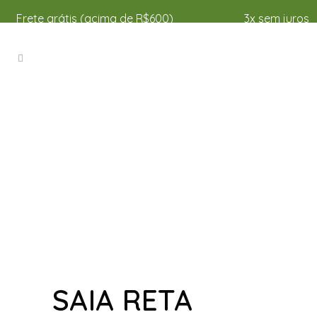
Frete grátis (acima de R$600)
3x sem juros
SAIA RETA