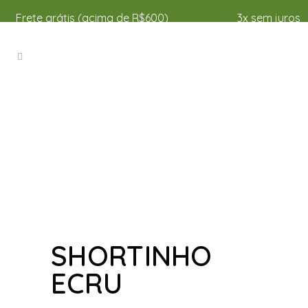
Frete grátis (acima de R$600)
3x sem juros
SHORTINHO
ECRU