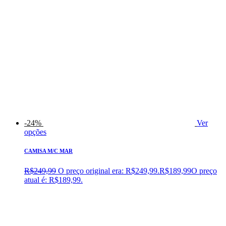
-24%
Ver
opções
CAMISA M/C MAR
R$
249,99
O preço original era: R$249,99.
R$
189,99
O preço
atual é: R$189,99.