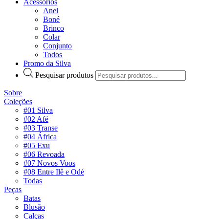
Acessórios
Anel
Boné
Brinco
Colar
Conjunto
Todos
Promo da Silva
Pesquisar produtos
Sobre
Coleções
#01 Silva
#02 Afé
#03 Transe
#04 África
#05 Exu
#06 Revoada
#07 Novos Voos
#08 Entre Ilê e Odé
Todas
Peças
Batas
Blusão
Calças