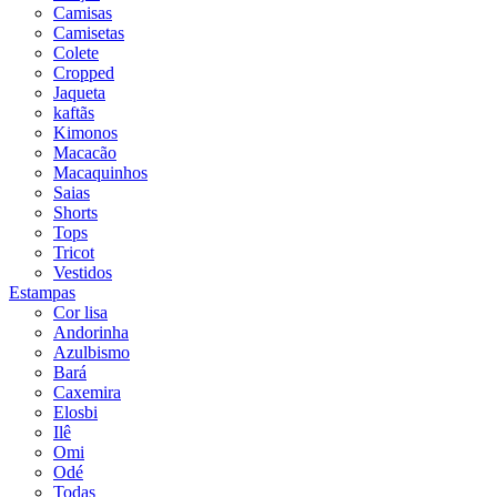
Camisas
Camisetas
Colete
Cropped
Jaqueta
kaftãs
Kimonos
Macacão
Macaquinhos
Saias
Shorts
Tops
Tricot
Vestidos
Estampas
Cor lisa
Andorinha
Azulbismo
Bará
Caxemira
Elosbi
Ilê
Omi
Odé
Todas