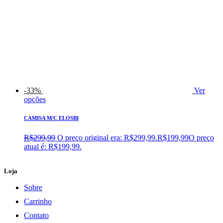
-33%
Ver
opções
CAMISA M/C ELOSBI
R$
299,99
O preço original era: R$299,99.
R$
199,99
O preço
atual é: R$199,99.
Loja
Sobre
Carrinho
Contato