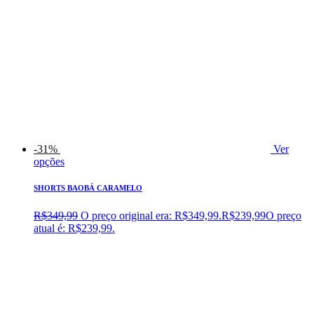
-31%
Ver
opções
SHORTS BAOBÁ CARAMELO
R$
349,99
O preço original era: R$349,99.
R$
239,99
O preço
atual é: R$239,99.