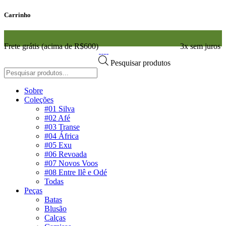
Carrinho
Frete grátis (acima de R$600)
3x sem juros
Pesquisar produtos
Sobre
Coleções
#01 Silva
#02 Afé
#03 Transe
#04 África
#05 Exu
#06 Revoada
#07 Novos Voos
#08 Entre Ilê e Odé
Todas
Peças
Batas
Blusão
Calças