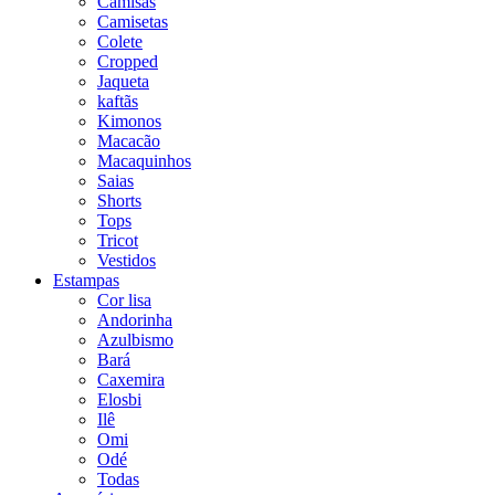
Camisas
Camisetas
Colete
Cropped
Jaqueta
kaftãs
Kimonos
Macacão
Macaquinhos
Saias
Shorts
Tops
Tricot
Vestidos
Estampas
Cor lisa
Andorinha
Azulbismo
Bará
Caxemira
Elosbi
Ilê
Omi
Odé
Todas