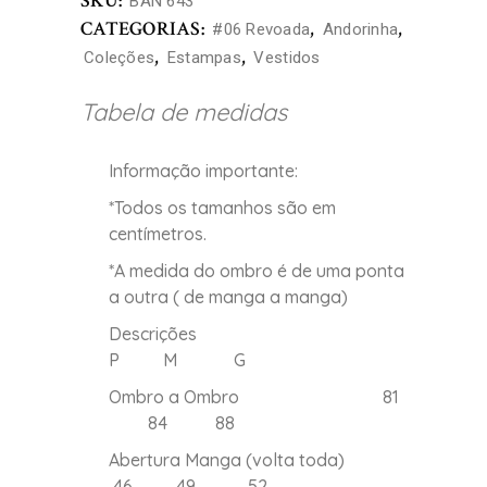
SKU:
BAN 643
CATEGORIAS:
,
,
#06 Revoada
Andorinha
,
,
Coleções
Estampas
Vestidos
Tabela de medidas
Informação importante:
*Todos os tamanhos são em
centímetros.
*A medida do ombro é de uma ponta
a outra ( de manga a manga)
Descrições
P M G
Ombro a Ombro 81
84 88
Abertura Manga (volta toda)
46 49 52