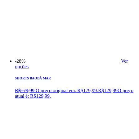
-28%
Ver
opções
SHORTS BAOBÁ MAR
R$
179,99
O preço original era: R$179,99.
R$
129,99
O preço
atual é: R$129,99.