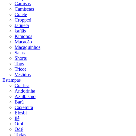
Camisas
Camisetas
Colete
Cropped
Jaqueta
kaftãs
Kimonos
Macacão
Macaquinhos
Saias
Shorts
Tops
Tricot
Vestidos
Estampas
Cor lisa
Andorinha
Azulbismo
Bará
Caxemira
Elosbi
Ilê
Omi
Odé
Todas