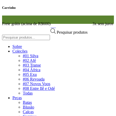
Carrinho
Frete grátis (acima de R$600)
3x sem juros
Pesquisar produtos
Sobre
Coleções
#01 Silva
#02 Afé
#03 Transe
#04 África
#05 Exu
#06 Revoada
#07 Novos Voos
#08 Entre Ilê e Odé
Todas
Peças
Batas
Blusão
Calças