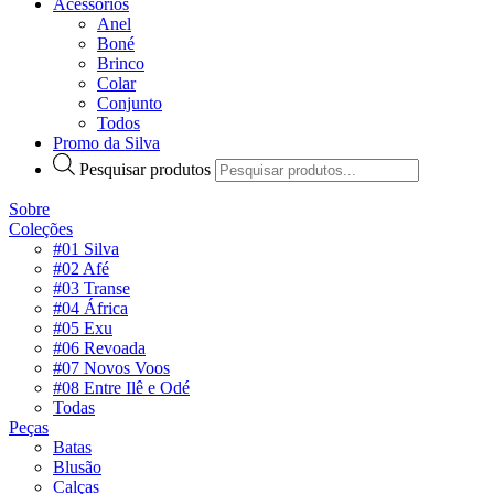
Acessórios
Anel
Boné
Brinco
Colar
Conjunto
Todos
Promo da Silva
Pesquisar produtos
Sobre
Coleções
#01 Silva
#02 Afé
#03 Transe
#04 África
#05 Exu
#06 Revoada
#07 Novos Voos
#08 Entre Ilê e Odé
Todas
Peças
Batas
Blusão
Calças