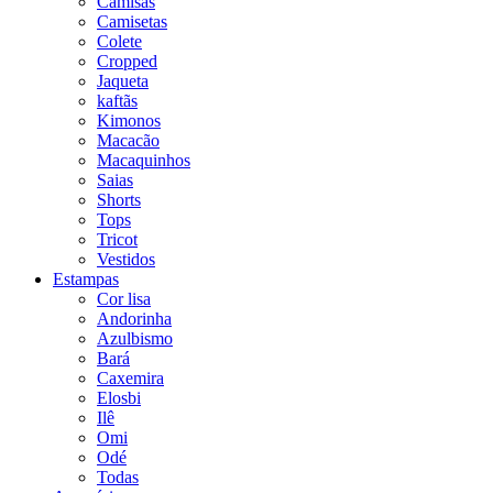
Camisas
Camisetas
Colete
Cropped
Jaqueta
kaftãs
Kimonos
Macacão
Macaquinhos
Saias
Shorts
Tops
Tricot
Vestidos
Estampas
Cor lisa
Andorinha
Azulbismo
Bará
Caxemira
Elosbi
Ilê
Omi
Odé
Todas