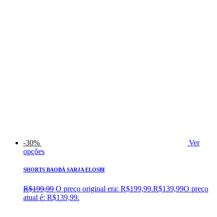
-30%
Ver
opções
SHORTS BAOBÁ SARJA ELOSBI
R$
199,99
O preço original era: R$199,99.
R$
139,99
O preço
atual é: R$139,99.