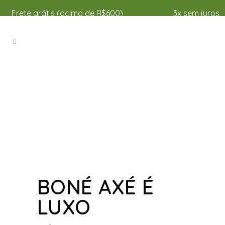
Frete grátis (acima de R$600)
3x sem juros
BONÉ AXÉ É
LUXO