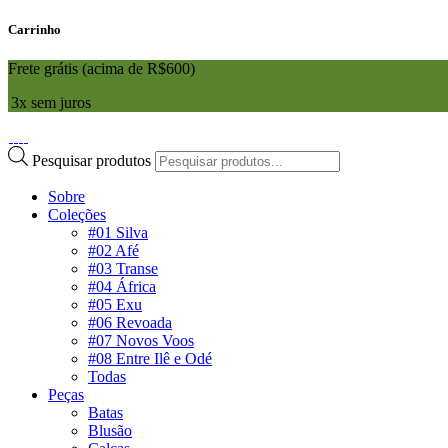
Carrinho
Frete grátis (acima de R$600)
3x sem juros
Pesquisar produtos
Sobre
Coleções
#01 Silva
#02 Afé
#03 Transe
#04 África
#05 Exu
#06 Revoada
#07 Novos Voos
#08 Entre Ilê e Odé
Todas
Peças
Batas
Blusão