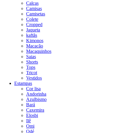
Calças
Camisas
Camisetas
Colete
Cropped
Jaqueta
kaftãs
Kimonos
Macacão
Macaquinhos
Saias
Shorts
Tops
Tricot
Vestidos
Estampas
Cor lisa
Andorinha
Azulbismo
Bará
Caxemira
Elosbi
Ilê
Omi
Odé