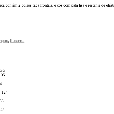
 contém 2 bolsos faca frontais, e cós com pala lisa e restante de elást
,
mpas
Kusama
G
05
4
24
8
45