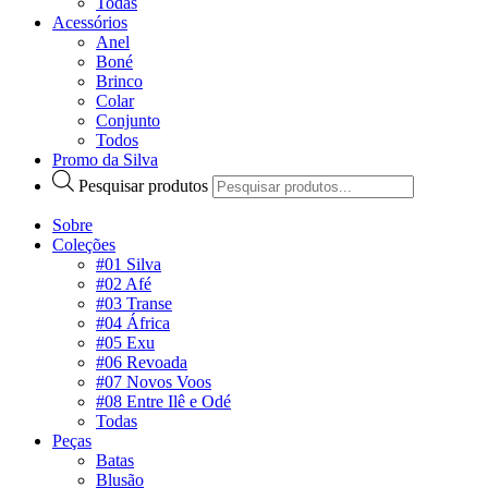
Todas
Acessórios
Anel
Boné
Brinco
Colar
Conjunto
Todos
Promo da Silva
Pesquisar produtos
Sobre
Coleções
#01 Silva
#02 Afé
#03 Transe
#04 África
#05 Exu
#06 Revoada
#07 Novos Voos
#08 Entre Ilê e Odé
Todas
Peças
Batas
Blusão