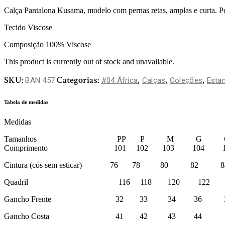
Calça Pantalona Kusama, modelo com pernas retas, amplas e curta. Peça
Tecido Viscose
Composição 100% Viscose
This product is currently out of stock and unavailable.
SKU:
Categorias:
,
,
,
BAN 457
#04 África
Calças
Coleções
Esta
Tabela de medidas
Medidas
Tamanhos PP P M G G
Comprimento 101 102 103 104 1
Cintura (cós sem esticar) 76 78 80 82 8
Quadril 116 118 120 122 1
Gancho Frente 32 33 34 36 3
Gancho Costa 41 42 43 44 