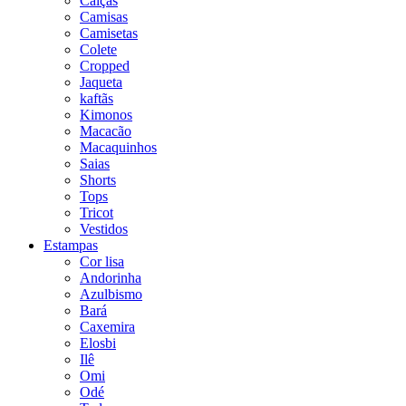
Calças
Camisas
Camisetas
Colete
Cropped
Jaqueta
kaftãs
Kimonos
Macacão
Macaquinhos
Saias
Shorts
Tops
Tricot
Vestidos
Estampas
Cor lisa
Andorinha
Azulbismo
Bará
Caxemira
Elosbi
Ilê
Omi
Odé