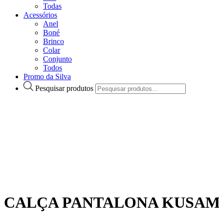
Todas
Acessórios
Anel
Boné
Brinco
Colar
Conjunto
Todos
Promo da Silva
Pesquisar produtos
CALÇA PANTALONA KUSA