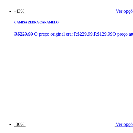
-43%
Ver opçõ
CAMISA ZEBRA CARAMELO
R$
229,99
O preço original era: R$229,99.
R$
129,99
O preço at
-30%
Ver opçõ