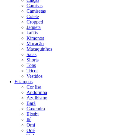
Calças
Camisas
Camisetas
Colete
Cropped
Jaqueta
kaftãs
Kimonos
Macacão
Macaquinhos
Saias
Shorts
Tops
Tricot
Vestidos
Estampas
Cor lisa
Andorinha
Azulbismo
Bará
Caxemira
Elosbi
Ilê
Omi
Odé