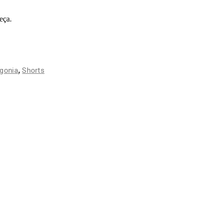
eça.
,
gonia
Shorts