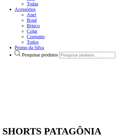
Todas
Acessórios
Anel
Boné
Brinco
Colar
Conjunto
Todos
Promo da Silva
Pesquisar produtos
SHORTS PATAGÔNIA