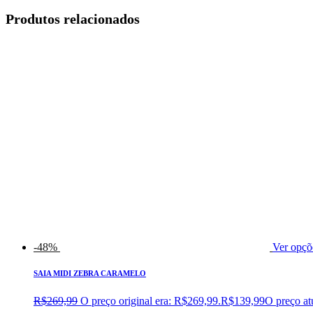
Produtos relacionados
-48%
Ver opçõ
SAIA MIDI ZEBRA CARAMELO
R$
269,99
O preço original era: R$269,99.
R$
139,99
O preço at