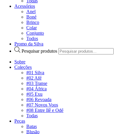
Todas
Acessórios
Anel
Boné
Brinco
Colar
Conjunto
Todos
Promo da Silva
Pesquisar produtos
Sobre
Coleções
#01 Silva
#02 Afé
#03 Transe
#04 África
#05 Exu
#06 Revoada
#07 Novos Voos
#08 Entre Ilê e Odé
Todas
Peças
Batas
Blusão