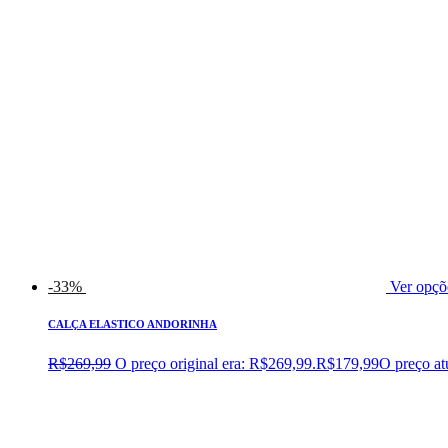
-33%
Ver opçõ
CALÇA ELASTICO ANDORINHA
R$
269,99
O preço original era: R$269,99.
R$
179,99
O preço at