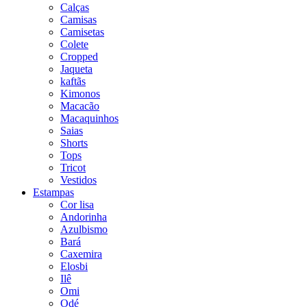
Calças
Camisas
Camisetas
Colete
Cropped
Jaqueta
kaftãs
Kimonos
Macacão
Macaquinhos
Saias
Shorts
Tops
Tricot
Vestidos
Estampas
Cor lisa
Andorinha
Azulbismo
Bará
Caxemira
Elosbi
Ilê
Omi
Odé