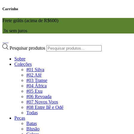
Carrinho
Frete grátis (acima de R$600)
3x sem juros
Pesquisar produtos
Sobre
Coleções
#01 Silva
#02 Afé
#03 Transe
#04 África
#05 Exu
#06 Revoada
#07 Novos Voos
#08 Entre Ilê e Odé
Todas
Peças
Batas
Blusão