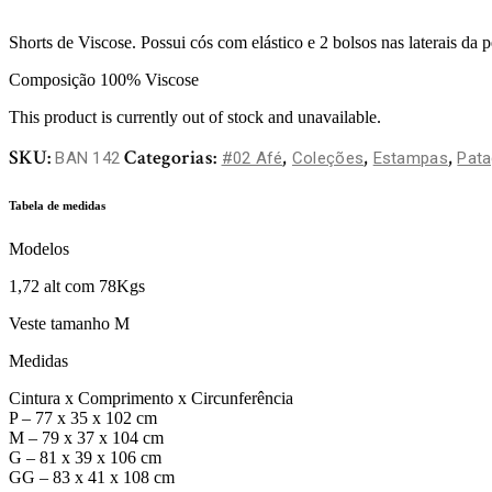
Shorts de Viscose. Possui cós com elástico e 2 bolsos nas laterais da p
Composição 100% Viscose
This product is currently out of stock and unavailable.
SKU:
Categorias:
,
,
,
BAN 142
#02 Afé
Coleções
Estampas
Pata
Tabela de medidas
Modelos
1,72 alt com 78Kgs
Veste tamanho M
Medidas
Cintura x Comprimento x Circunferência
P – 77 x 35 x 102 cm
M – 79 x 37 x 104 cm
G – 81 x 39 x 106 cm
GG – 83 x 41 x 108 cm